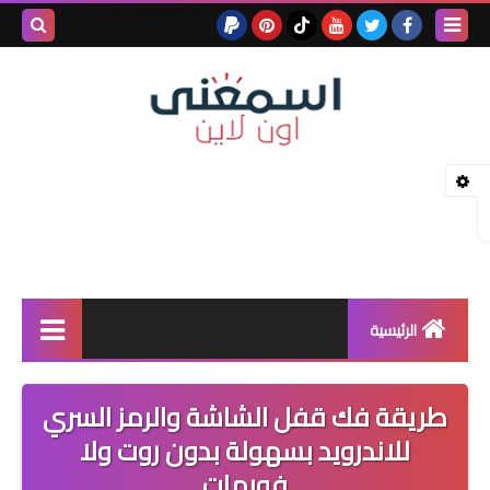
بحث هذه
المدونة
الإلكتروني
الرئيسية
خدمات بلوجر
طريقة فك قفل الشاشة والرمز السري
بلوجر
للاندرويد بسهولة بدون روت ولا
فورمات
كيف تربح