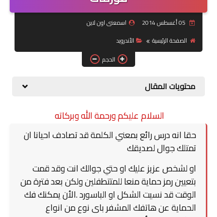
جرافيك
05 أغسطس 2014
اسمعنى اون لاين
الصفحة الرئيسية
الأندرويد
موبايل
الحجم
كورسات
محتويات المقال
مقالات
القسم الديني
السلام عليكم ورحمة الله وبركاته
حقا انه درس رائع بمعني الكلمة قد تصادف احيانا ان
العناية بالصحة
تمتلك جوال لصديقك
سياحة
او لشخص عزيز عليك او حتي جوالك انت وقد قمت
قصص
بتعيين رمز حماية منعا للمتتطفلين ولكن بعد فترة من
الوقت قد نسيت الشكل او الباسورد .الأن يمكنك فك
رياضة
الحماية عن هاتفك المشفر باى نوع من انواع