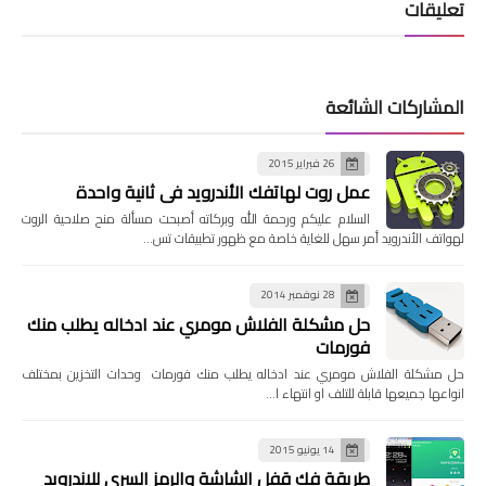
تعليقات
المشاركات الشائعة
26 فبراير 2015
عمل روت لهاتفك الأندرويد في ثانية واحدة
السلام عليكم ورحمة الله وبركاته أصبحت مسألة منح صلاحية الروت
لهواتف الأندرويد أمر سهل للغاية خاصة مع ظهور تطبيقات تس…
28 نوفمبر 2014
حل مشكلة الفلاش مومري عند ادخاله يطلب منك
فورمات
حل مشكلة الفلاش مومري عند ادخاله يطلب منك فورمات وحدات التخزين بمختلف
انواعها جميعها قابلة للتلف او انتهاء ا…
14 يونيو 2015
طريقة فك قفل الشاشة والرمز السري للاندرويد