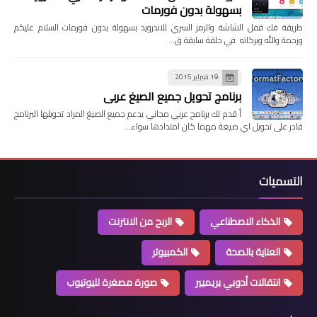
بسهولة بدون فورمات
طريقة فك قفل الشاشة والرمز السري للاندرويد بسهولة بدون فورمات السلام عليكم
ورحمة والله وبركاته في حلقة سابقة ق…
19 فبراير 2015
برنامج تحويل جميع الصيغ عربي
أ قدم لك برنامج عربي مجاني يدعم جميع الصيغ المراد تحويلها البرنامج
قادر على تحويل اي صيغة مهما كان امتدادها سواء…
التسميات
الذكاء الاصطناعي
الربح من الانترنت
العناية بالصحة
الكمبيوتر
انتقالات أدوبي بريميير
صورة مصغرة لليوتيوب