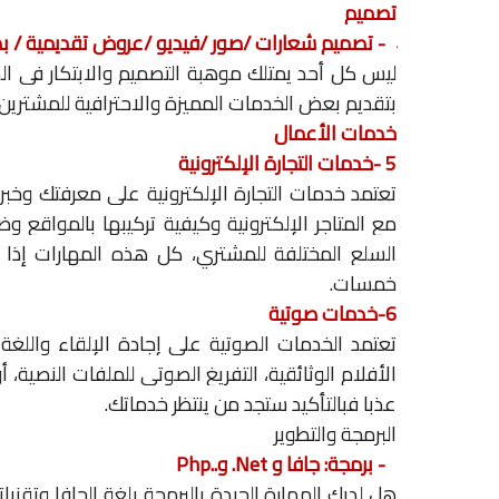
تصميم
4- تصميم شعارات
/
صور
/
فيديو
/
عروض تقديمية
/
ب
ليس كل أحد يمتلك موهبة التصميم والابتكار في الش
بتقديم بعض الخدمات المميزة والاحترافية للمشتري
خدمات
الأعمال
5
-
خدمات التجارة الإلكترونية
تعتمد خدمات التجارة الإلكترونية على معرفتك وخبرا
مع المتاجر الإلكترونية وكيفية تركيبها بالمواقع و
السلع المختلفة للمشتري، كل هذه المهارات إذا 
خمسات.
6-خدمات صوتية
تعتمد الخدمات الصوتية على إجادة الإلقاء والل
الأفلام الوثائقية، التفريغ الصوتي للملفات النصية،
عذبا فبالتأكيد ستجد من ينتظر خدماتك.
البرمجة والتطوير
7-
برمجة: جافا و
.Net
و
Php..
هل لديك المهارة الجيدة بالبرمجة بلغة الجافا وتقنيات