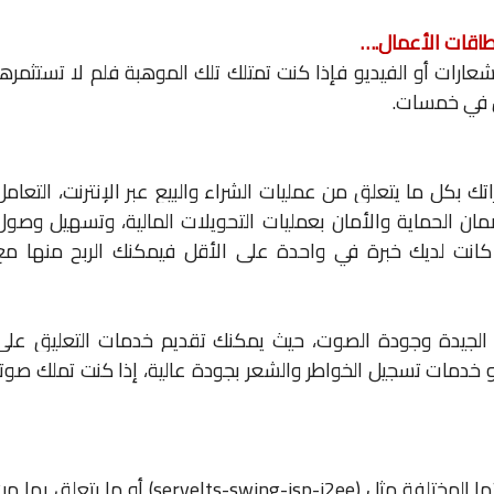
طاقات الأعمال
….
عارات أو الفيديو فإذا كنت تمتلك تلك الموهبة فلم لا تستثمرها
ن في خمسات.
تك بكل ما يتعلق من عمليات الشراء والبيع عبر الإنترنت، التعامل
ضمان الحماية والأمان بعمليات التحويلات المالية، وتسهيل وصول
كانت لديك خبرة في واحدة على الأقل فيمكنك الربح منها مع
غة الجيدة وجودة الصوت، حيث يمكنك تقديم خدمات التعليق على
 أو خدمات تسجيل الخواطر والشعر بجودة عالية، إذا كنت تملك صوتا
ها المختلفة مثل (
servelts-swing-jsp-j2ee
) أو ما يتعلق بها من