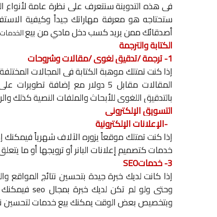
في هذه التدوينة سنتعرف على نظرة عامة لأنواع ال
ستحتاجه هو معرفة مهاراتك جيداً وكيفية الاستفا
أصدقائك ممن يريد كسب دخل مادي من بيع
الخدمات
الكتابة والترجمة
1- ترجمة
/
تدقيق لغوي
/
مقالات وشروحات
إذا كنت تمتلك موهبة الكتابة في المجالات المختلف
المقالات مقابل 5 دولار مع إضافة ت
بالتدقيق اللغوي للأبحاث والملفات النصية كذلك والر
التسويق الإلكتروني
2-الإعلانات الإلكترونية
إذا كنت تمتلك موقعاً يزوره الآلاف شهرياً فيمكنك
خدمات كتصميم إعلانات البانر أو ترويجها أو ما يتعلق 
3-
خدمات
SEO
إذا كانت لديك خبرة جيدة بتحسين نتائج المواقع و
وحتى ولو لم تكن لديك خبرة بمجال
seo
فيمكنك ال
وبتخصيص بعض الوقت يمكنك بيع خدمات لتحسين نتائ