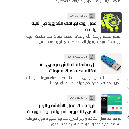
تصادف احيانا ان تمتلك جوال لصديقك او لشخص ع…
26 فبراير 2015
عمل روت لهاتفك الأندرويد في ثانية
واحدة
السلام عليكم ورحمة الله وبركاته أصبحت مسألة منح صلاحية الروت
لهواتف الأندرويد أمر سهل للغاية خاصة مع ظهور تطبيقات تس…
28 نوفمبر 2014
حل مشكلة الفلاش مومري عند
ادخاله يطلب منك فورمات
حل مشكلة الفلاش مومري عند ادخاله يطلب منك فورمات وحدات
التخزين بمختلف انواعها جميعها قابلة للتلف او انتهاء ا…
14 يونيو 2015
طريقة فك قفل الشاشة والرمز
السري للاندرويد بسهولة بدون فورمات
طريقة فك قفل الشاشة والرمز السري للاندرويد بسهولة بدون فورمات
السلام عليكم ورحمة والله وبركاته في حلقة سابقة ق…