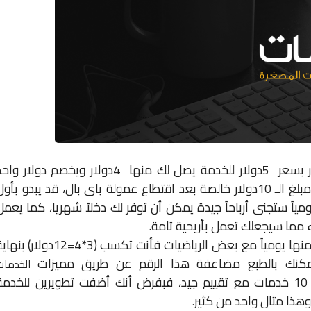
 بسعر
5
دولار للخدمة يصل لك منها
4
دولار ويخصم دولار واحد
غ الـ
10
دولار خالصة بعد اقتطاع عمولة باي بال، قد يبدو بأول
مياً ستجني أرباحاً جيدة يمكن أن توفر لك دخلاً شهريا، كما يعمل
مما سيجعلك تعمل بأريحية تامة
.
نها يومياً مع بعض الرياضيات فأنت تكسب
(3*4=12
دولار
)
بنهاية
كنك بالطبع مضاعفة هذا الرقم عن طريق مميزات
الخدمات
10
خدمات مع تقييم جيد، فبفرض أنك أضفت تطويرين للخدمة
 وهذا مثال واحد من كثير
.