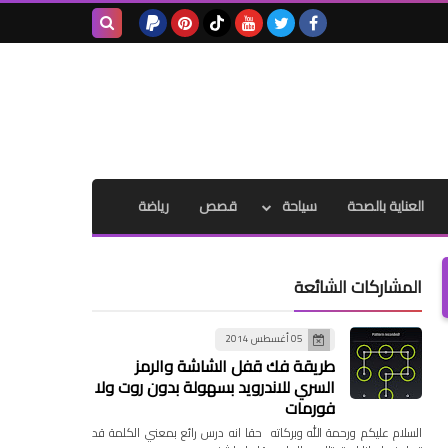
بحث هذه
المدونة
الإلكترونية
العناية بالصحة
سياحة
قصص
رياضة
المشاركات الشائعة
05 أغسطس 2014
طريقة فك قفل الشاشة والرمز
السري للاندرويد بسهولة بدون روت ولا
فورمات
السلام عليكم ورحمة الله وبركاته حقا انه درس رائع بمعني الكلمة قد