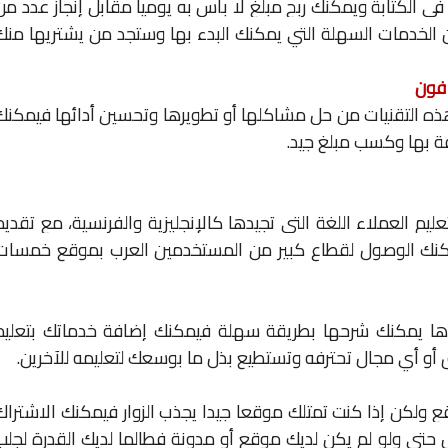
في الكتابة ويمكنك ربح مبلغ لا بأس به يوميا مقابل إنجاز عدد من
 الخدمات السهلة التي يمكنك البدء بها وستجد من يشتريها منك
فون
هذه التقنيات من حل مشاكلها أو تطويرها وتحسين أدائها فيمكنك
فة بها وكسب مبلغ جيد.
يم العملاء اللغة التي تجيدها كالإنجليزية والفرنسية، مع تقديم
كنك الوصول لقطاع كبير من المستخدمين العرب بموقع خمسات
دها يمكنك شرحها بطريقة سهلة فيمكنك إضافة خدماتك بتعليم
 أو أي مجال تحترفه وتستطيع بذل ما بوسعك لتعليمه للآخرين.
 ولكن إذا كنت تمتلك موقعا جيدا يجذب الزوار فيمكنك الاشتراك
تى ولو لم يكن لديك موقع أو مدونة فطالما لديك القدرة لجلب