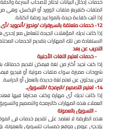
خدمات إدخال البيانات تحتاج لأصحاب السرعة والدقة 
الملفات كتفريغ ملفات الوورد أو الإكسل، وهي من
إذا اثبت كفاءة جيدة بالمواعيد ودقة الكتابة.
12- خدمات متعلقة بالسيرفرات
/
وندوز
/
أندرويد
/
أي 
إذا كانت لديك المؤهلات الجيدة للتعامل مع إحدى 
الاستفادة من تلك المهارات بتقديم الخدمات المختل
التدريب عن بعد
13-
خدمات تعليم اللغات الأجنبية
إذا كنت تجيد أكثر من لغة فيمكن تقديم خدماتك بتعل
شروحات مميزة سواء ملفات صوتية أو فيديو فيم
لمن يبحثون عن تعلم لغة جديدة بالعمل أو الدراسة.
14-
تعليم التصميم
/
البرمجة
/
التسويق
..
إذا كانت لديك أي مهارة وكنت محترفا فيها فعن
العملاء هذه المهارات كالبرمجة والتصميم والتسويق
15-
التسويق بالعمولة
هذه الطريقة لا تعتمد على تقديم خدمات في الموقع
بإحدى عروض موقع خمسات للتسويق بالعمولة، بل ح