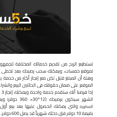
تستطيع الربح من تقديم خدماتك المختلفة للجمهور
لموقع خمسات، ويمكنك سحب رصيدك بعد تخطي مبل
وهلة أن المبلغ قليل لكن مع إنجاز أكثر من خدمة يو
الموقع على
ضمان حقوقك في الحالتين البيع والشراء
إذا فرضنا أنك ستقدم خدمة واحدة ويمكنك إنجاز
3
م
الشهر سيكون برصيدك
(12*30= 360
دولار
ويم
)
والتي يمكنك الحصول عليها بعد بيع أول
المطورة
بقيمة
10
دولار فإن دخلك شهرياً قد يصل
600
دولار،