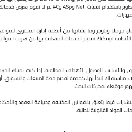
تطوير باستخدام تقنيات .
Net
و
ASp
و
C
# لم لا تقوم بعرض خدماتك
مهارات.
لر، جوملا وبلوجر وما يشابها من أنظمة إدارة المحتوى للمواقع
الأنظمة فيمكنك تقديم الخدمات المتعلقة بها من تعريب القوالب
رق والأساليب للوصول للأهداف المطلوبة، إذا كنت تمتلك الخبرة
 مناسبة لك لتبدأ بها، كخدمة تقديم خطة المبيعات والتسويق، أو
ظهور موقعك بمحركات البحث.
ستشارات فيما يتعلق بالقوانين المختلفة وصياغة العقود والأحكام
ت المواد القانونية للطلبة.