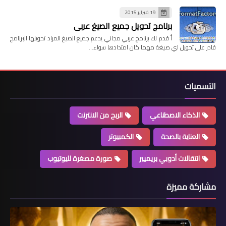
19 فبراير 2015
برنامج تحويل جميع الصيغ عربي
أ قدم لك برنامج عربي مجاني يدعم جميع الصيغ المراد تحويلها البرنامج
قادر على تحويل اي صيغة مهما كان امتدادها سواء…
التسميات
الذكاء الاصطناعي
الربح من الانترنت
العناية بالصحة
الكمبيوتر
انتقالات أدوبي بريميير
صورة مصغرة لليوتيوب
مشاركة مميزة