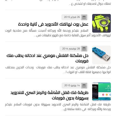
تمتلك جوال لصديقك او لشخص ع…
26 فبراير 2015
عمل روت لهاتفك الأندرويد في ثانية واحدة
السلام عليكم ورحمة الله وبركاته أصبحت مسألة منح صلاحية الروت
لهواتف الأندرويد أمر سهل للغاية خاصة مع ظهور تطبيقات تس…
28 نوفمبر 2014
حل مشكلة الفلاش مومري عند ادخاله يطلب منك
فورمات
حل مشكلة الفلاش مومري عند ادخاله يطلب منك فورمات وحدات التخزين بمختلف
انواعها جميعها قابلة للتلف او انتهاء ا…
14 يونيو 2015
طريقة فك قفل الشاشة والرمز السري للاندرويد
بسهولة بدون فورمات
طريقة فك قفل الشاشة والرمز السري للاندرويد بسهولة بدون فورمات السلام عليكم
ورحمة والله وبركاته في حلقة سابقة ق…