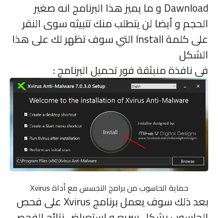
Dawnload
و ما يميز هذا البرنامج انه صغير
الحجم و أيضا لن يتطلب منك تتبيثه سوى النقر
على كلمة
Install
التي سوف تظهر لك على هذا
الشكل
في نافذة منبثقة فور تحميل البرنامج :
حماية الحاسوب من برامج التجسس مع أداة Xvirus
بعد ذلك سوف يعمل برنامج
Xvirus
على فحص
الحاسوب بشكل سريع و إستعراض نتائج الفحص