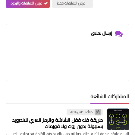
عرض التعليقات فقط
عرض التعليقات والردود
إرسال تعليق
المشاركات الشائعة
05 أغسطس 2014
طريقة فك قفل الشاشة والرمز السري للاندرويد
بسهولة بدون روت ولا فورمات
السلام عليكم ورحمة الله وبركاته حقا انه درس رائع بمعني الكلمة قد تصادف احيانا ان