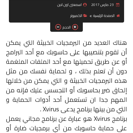
23 مارس 2017
اسمعنى اون لاين
جرافيك
الصفحة الرئيسية
الكمبيوتر
موبايل
الحجم
هناك العديد من البرمجيات الخبيثة التي يمكن
كورسات
أن تقوم بتنصيبها على حاسوبك مع أحد البرامج
مقالات
أو عن طريق تحميلها مع أحد الملفات الملغمة
القسم الديني
دون أن تعلم بذلك ، و لحماية نفسك من مثل
هذه البرمجيات الخبيثة و التي يمكن من خلالها
العناية بالصحة
إلحاق ضرر بحاسوبك أو التجسس عليك فإنه من
سياحة
المهم جدا ان تستعمل أحد أدوات الحماية و
التي من بينها برنامج يدعى
Xvirus
.
قصص
برنامج
Xvirus
هو عبارة عن برنامج مجاني يعمل
رياضة
على حماية حاسوبك من أي برمجيات ضارة أو