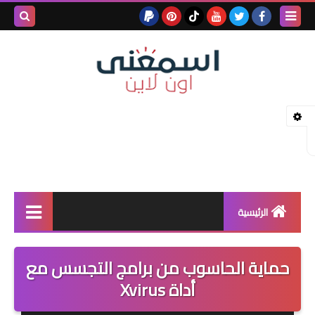
بحث هذه
المدونة
الإلكتروني
الرئيسية
خدمات بلوجر
حماية الحاسوب من برامج التجسس مع
بلوجر
أداة Xvirus
كيف تربح