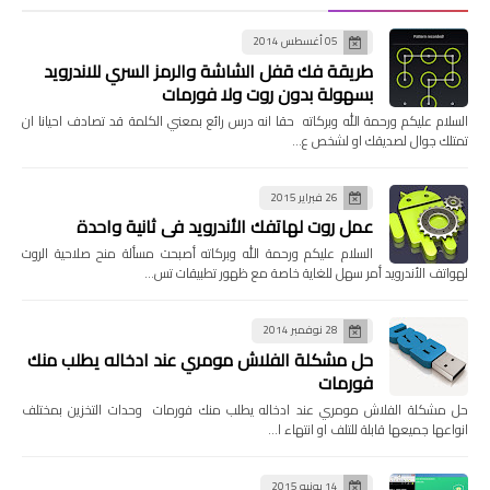
05 أغسطس 2014
طريقة فك قفل الشاشة والرمز السري للاندرويد
بسهولة بدون روت ولا فورمات
السلام عليكم ورحمة الله وبركاته حقا انه درس رائع بمعني الكلمة قد تصادف احيانا ان
تمتلك جوال لصديقك او لشخص ع…
26 فبراير 2015
عمل روت لهاتفك الأندرويد في ثانية واحدة
السلام عليكم ورحمة الله وبركاته أصبحت مسألة منح صلاحية الروت
لهواتف الأندرويد أمر سهل للغاية خاصة مع ظهور تطبيقات تس…
28 نوفمبر 2014
حل مشكلة الفلاش مومري عند ادخاله يطلب منك
فورمات
حل مشكلة الفلاش مومري عند ادخاله يطلب منك فورمات وحدات التخزين بمختلف
انواعها جميعها قابلة للتلف او انتهاء ا…
14 يونيو 2015