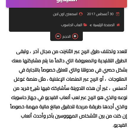
جرافيك
30 أغسطس 2017
اسمعنى اون لاين
الصفحة الرئيسية
العاب الحاسوب
موبايل
الحجم
كورسات
تتعدد وتختلف طرق الربح عبر الأنترنت من مجال آخر ، وتبقى
مقالات
الطرق التقليدية والمعروفة التي دائماً ما يتم مشاركتها معك
القسم الديني
بشكل حصري في مدونتنا والتي تتعلق خصوصاً بالتجارة في
المنتوجات ، أو الربح عبر المنصات الإعلانية ، مثل منصة غوغل
العناية بالصحة
أدسنس ، غير أن هذه التدوينة سأشاركك فيها شيئً فريد من
سياحة
نوعه والذي هو الربح عبر لعب ألعاب الفيديو في جهاز حاسوبك
والذي أجدها طريقة مريحة لتحقيق مبالغ مالية مهمة خصوصاً
قصص
إن كنت من بين الأشخاص المهووسين بآخر وأحدث ألعاب
رياضة
الفيديو.