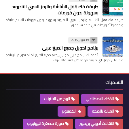
طريقة فك قفل الشاشة والرمز السري للاندرويد
بسهولة بدون فورمات
طريقة فك قفل الشاشة والرمز السري للاندرويد بسهولة بدون فورمات السلام عليكم
ورحمة والله وبركاته في حلقة سابقة ق…
19 فبراير 2015
برنامج تحويل جميع الصيغ عربي
أ قدم لك برنامج عربي مجاني يدعم جميع الصيغ المراد تحويلها البرنامج
قادر على تحويل اي صيغة مهما كان امتدادها سواء…
التسميات
الذكاء الاصطناعي
الربح من الانترنت
العناية بالصحة
الكمبيوتر
انتقالات أدوبي بريميير
صورة مصغرة لليوتيوب