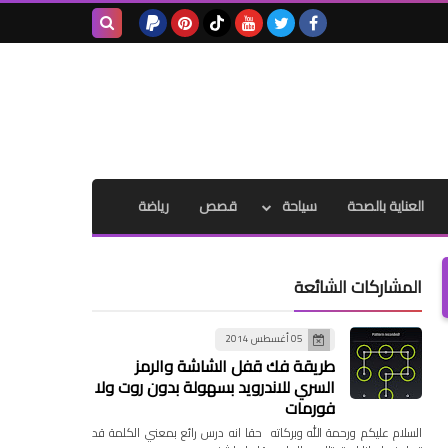
بحث هذه
المدونة
الإلكترونية
العناية بالصحة
سياحة
قصص
رياضة
المشاركات الشائعة
05 أغسطس 2014
طريقة فك قفل الشاشة والرمز
السري للاندرويد بسهولة بدون روت ولا
فورمات
السلام عليكم ورحمة الله وبركاته حقا انه درس رائع بمعني الكلمة قد