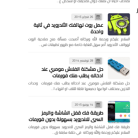
تصادف احيانا ان تمتلك جوال لصديقك او لشخص ع…
26 فبراير 2015
عمل روت لهاتفك الأندرويد في ثانية
واحدة
السلام عليكم ورحمة الله وبركاته أصبحت مسألة منح صلاحية الروت
لهواتف الأندرويد أمر سهل للغاية خاصة مع ظهور تطبيقات تس…
28 نوفمبر 2014
حل مشكلة الفلاش مومري عند
ادخاله يطلب منك فورمات
حل مشكلة الفلاش مومري عند ادخاله يطلب منك فورمات وحدات
التخزين بمختلف انواعها جميعها قابلة للتلف او انتهاء ا…
14 يونيو 2015
طريقة فك قفل الشاشة والرمز
السري للاندرويد بسهولة بدون فورمات
طريقة فك قفل الشاشة والرمز السري للاندرويد بسهولة بدون فورمات
السلام عليكم ورحمة والله وبركاته في حلقة سابقة ق…