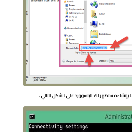
بإنشاءه ستظهر لك الباسوورد على الشكل التالي .