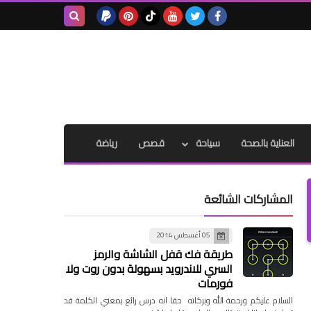
بحث هذه
المدونة
الإلكترونية
العناية بالصحة
سياحة
قصص
رياضة
المشاركات الشائعة
05 أغسطس 2014
طريقة فك قفل الشاشة والرمز
السري للاندرويد بسهولة بدون روت ولا
فورمات
السلام عليكم ورحمة الله وبركاته حقا انه درس رائع بمعني الكلمة قد