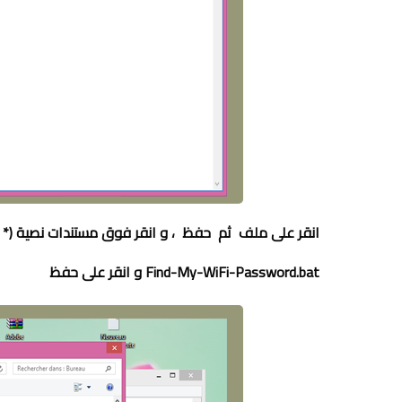
انقر على ملف ثم حفظ
،
و
انقر فوق مستندات نصية (* .txt) ومن القائمة المنسدلة، حدد ll File
Find-My-WiFi-Password.bat
و
انقر على حفظ