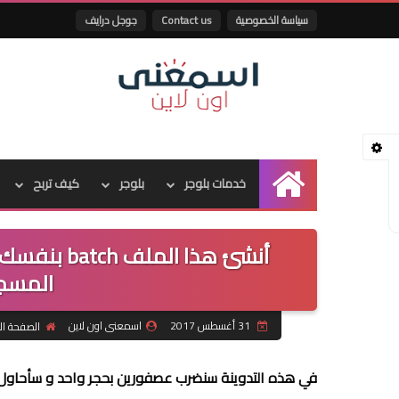
سياسة الخصوصية
Contact us
جوجل درايف
خدمات بلوجر
بلوجر
كيف تربح
الرئيسية
أنشئ هذا ا
المسج
31 أغسطس 2017
اسمعنى اون لاين
الصفحة الر
في هذه التدوينة سنضرب عصفورين بحجر واحد و سأحاول ا