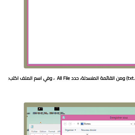
A
،
و
في اسم الملف اكتب: