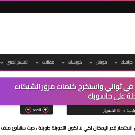
جرافيك
موبايل
كورسات
مقالات
القسم الديني
لملف batch بنفسك في ثواني واستخرج كلمات مرور الشبكات
لة على حاسوبك
الحجم
ئيسية
الكمبيوتر
لاختصار قدر الإمكان لكي لا تكون التدوينة طويلة ، حيث سننشئ ملف