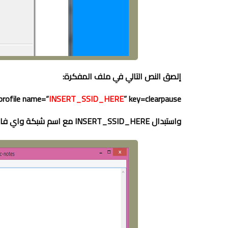
إلصق النص التالي في ملف المفكرة:
profile name=“
INSERT_SSID_HERE
” key=clearpause
واستبدال INSERT_SSID_HERE مع اسم شبكة واي فاي الخاص بك (حافظ على علامات الاقتباس)