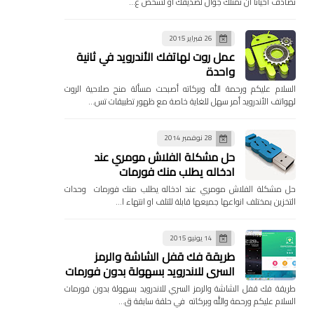
تصادف احيانا ان تمتلك جوال لصديقك او لشخص ع…
26 فبراير 2015
عمل روت لهاتفك الأندرويد في ثانية
واحدة
السلام عليكم ورحمة الله وبركاته أصبحت مسألة منح صلاحية الروت
لهواتف الأندرويد أمر سهل للغاية خاصة مع ظهور تطبيقات تس…
28 نوفمبر 2014
حل مشكلة الفلاش مومري عند
ادخاله يطلب منك فورمات
حل مشكلة الفلاش مومري عند ادخاله يطلب منك فورمات وحدات
التخزين بمختلف انواعها جميعها قابلة للتلف او انتهاء ا…
14 يونيو 2015
طريقة فك قفل الشاشة والرمز
السري للاندرويد بسهولة بدون فورمات
طريقة فك قفل الشاشة والرمز السري للاندرويد بسهولة بدون فورمات
السلام عليكم ورحمة والله وبركاته في حلقة سابقة ق…