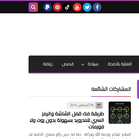
بحث هذه
المدونة
الإلكترونية
العناية بالصحة
سياحة
قصص
رياضة
المشاركات الشائعة
05 أغسطس 2014
طريقة فك قفل الشاشة والرمز
السري للاندرويد بسهولة بدون روت ولا
فورمات
السلام عليكم ورحمة الله وبركاته حقا انه درس رائع بمعني الكلمة قد