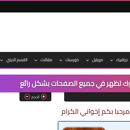
جرافيك
موبايل
كورسات
مقالات
القسم الديني
وك تظهر في جميع الصفحات بشكل رائع
الحجم
رحبا بكم إخواني الكرام