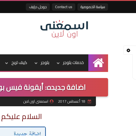
سياسة الخصوصية
Contact us
جوجل درايف
خدمات بلوجر
بلوجر
كيف تربح
الرئيسية
اضافة جديده: أيقونة فيس ب
18 أغسطس 2017
اسمعنى اون لاين
السلام عليكم م