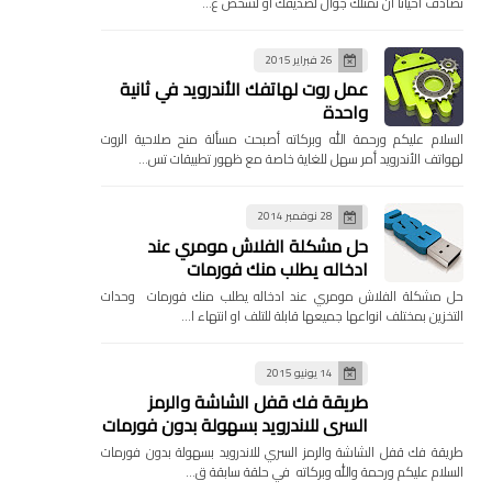
تصادف احيانا ان تمتلك جوال لصديقك او لشخص ع…
26 فبراير 2015
عمل روت لهاتفك الأندرويد في ثانية
واحدة
السلام عليكم ورحمة الله وبركاته أصبحت مسألة منح صلاحية الروت
لهواتف الأندرويد أمر سهل للغاية خاصة مع ظهور تطبيقات تس…
28 نوفمبر 2014
حل مشكلة الفلاش مومري عند
ادخاله يطلب منك فورمات
حل مشكلة الفلاش مومري عند ادخاله يطلب منك فورمات وحدات
التخزين بمختلف انواعها جميعها قابلة للتلف او انتهاء ا…
14 يونيو 2015
طريقة فك قفل الشاشة والرمز
السري للاندرويد بسهولة بدون فورمات
طريقة فك قفل الشاشة والرمز السري للاندرويد بسهولة بدون فورمات
السلام عليكم ورحمة والله وبركاته في حلقة سابقة ق…