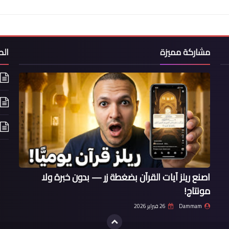
مشاركة مميزة
ال
اصنع ريلز آيات القرآن بضغطة زر — بدون خبرة ولا
مونتاج!
Dammam
26 فبراير 2026