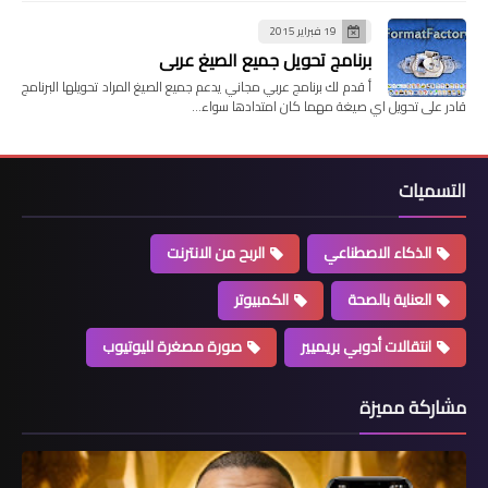
19 فبراير 2015
برنامج تحويل جميع الصيغ عربي
أ قدم لك برنامج عربي مجاني يدعم جميع الصيغ المراد تحويلها البرنامج
قادر على تحويل اي صيغة مهما كان امتدادها سواء…
التسميات
الذكاء الاصطناعي
الربح من الانترنت
العناية بالصحة
الكمبيوتر
انتقالات أدوبي بريميير
صورة مصغرة لليوتيوب
مشاركة مميزة