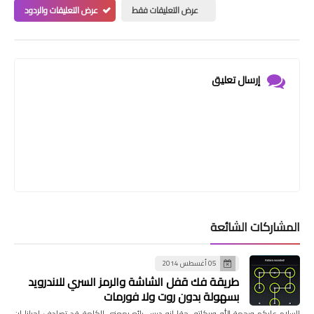
عرض التعليقات فقط
عرض التعليقات والردود
إرسال تعليق
المشاركات الشائعة
05 أغسطس 2014
طريقة فك قفل الشاشة والرمز السري للاندرويد
بسهولة بدون روت ولا فورمات
السلام عليكم ورحمة الله وبركاته حقا انه درس رائع بمعني الكلمة قد تصادف احيانا ان