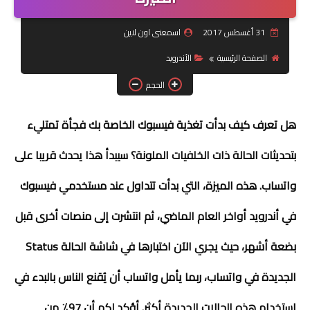
جرافيك
31 أغسطس 2017
اسمعنى اون لاين
الصفحة الرئيسية
الأندرويد
موبايل
الحجم
كورسات
هل تعرف كيف بدأت تغذية فيسبوك الخاصة بك فجأة تمتليء
مقالات
بتحديثات الحالة ذات الخلفيات الملونة؟ سيبدأ هذا يحدث قريبا على
القسم الديني
واتساب. هذه الميزة، التي بدأت تتداول عند مستخدمي فيسبوك
العناية بالصحة
في أندرويد أواخر العام الماضي، ثم انتشرت إلى منصات أخرى قبل
سياحة
بضعة أشهر، حيث يجري الآن اختبارها في شاشة الحالة Status
قصص
الجديدة في واتساب
،
ربما يأمل واتساب أن يُقنع الناس بالبدء في
رياضة
استخدام هذه الحالات الجديدة أكثر. أؤكد لكم أن 97٪ من