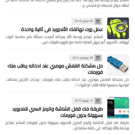
تمتلك جوال لصديقك او لشخص ع…
26 فبراير 2015
عمل روت لهاتفك الأندرويد في ثانية واحدة
السلام عليكم ورحمة الله وبركاته أصبحت مسألة منح صلاحية الروت
لهواتف الأندرويد أمر سهل للغاية خاصة مع ظهور تطبيقات تس…
28 نوفمبر 2014
حل مشكلة الفلاش مومري عند ادخاله يطلب منك
فورمات
حل مشكلة الفلاش مومري عند ادخاله يطلب منك فورمات وحدات التخزين بمختلف
انواعها جميعها قابلة للتلف او انتهاء ا…
14 يونيو 2015
طريقة فك قفل الشاشة والرمز السري للاندرويد
بسهولة بدون فورمات
طريقة فك قفل الشاشة والرمز السري للاندرويد بسهولة بدون فورمات السلام عليكم
ورحمة والله وبركاته في حلقة سابقة ق…