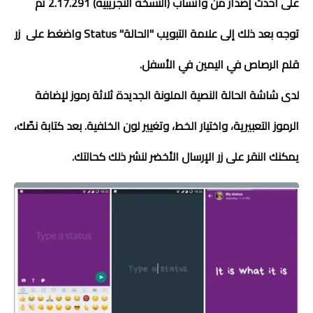
على أحدث إصدار من واتساب (النسخة التجريبية) 2.17.291 ثم
توجه بعد ذلك إلى علامة التبويب "الحالة" Status واضغط على زر
قلم الرصاص في اليمين في الأسفل.
لدى شاشة الحالة النصية الملونة الجديدة ثلاثة رموز لإضافة
الرموز التعبيرية، واختيار الخط، وتغيير لون الخلفية. بعد كتابة نصّك،
يمكنك النقر على زر الإرسال الأخضر لنشر ذلك كحالتك.