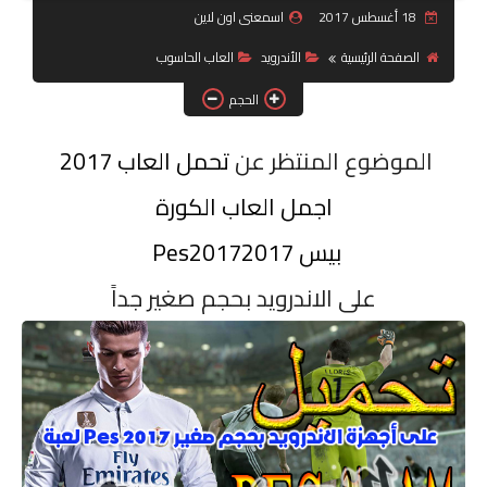
18 أغسطس 2017
اسمعنى اون لاين
جرافيك
الصفحة الرئيسية
الأندرويد
العاب الحاسوب
موبايل
الحجم
كورسات
الموضوع المنتظر عن
تحمل العاب 2017
اجمل
العاب الكورة
مقالات
بيس 2017
Pes2017
القسم الديني
على الاندرويد بحجم صغير جداً
العناية بالصحة
سياحة
قصص
رياضة