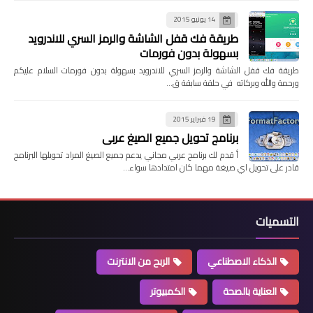
14 يونيو 2015
طريقة فك قفل الشاشة والرمز السري للاندرويد
بسهولة بدون فورمات
طريقة فك قفل الشاشة والرمز السري للاندرويد بسهولة بدون فورمات السلام عليكم
ورحمة والله وبركاته في حلقة سابقة ق…
19 فبراير 2015
برنامج تحويل جميع الصيغ عربي
أ قدم لك برنامج عربي مجاني يدعم جميع الصيغ المراد تحويلها البرنامج
قادر على تحويل اي صيغة مهما كان امتدادها سواء…
التسميات
الذكاء الاصطناعي
الربح من الانترنت
العناية بالصحة
الكمبيوتر