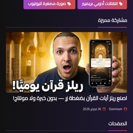
انتقالات أدوبي بريميير
صورة مصغرة لليوتيوب
مشاركة مميزة
اصنع ريلز آيات القرآن بضغطة زر — بدون خبرة ولا مونتاج!
Dammam
26 فبراير 2026
الصفحات