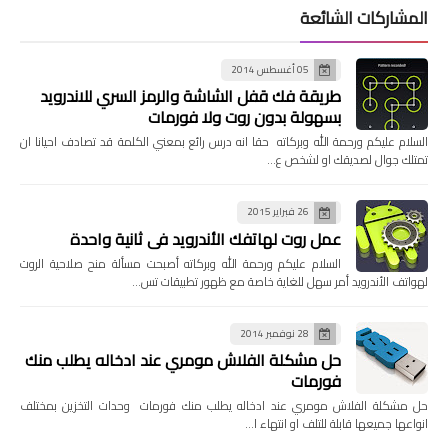
المشاركات الشائعة
05 أغسطس 2014
طريقة فك قفل الشاشة والرمز السري للاندرويد
بسهولة بدون روت ولا فورمات
السلام عليكم ورحمة الله وبركاته حقا انه درس رائع بمعني الكلمة قد تصادف احيانا ان
تمتلك جوال لصديقك او لشخص ع…
26 فبراير 2015
عمل روت لهاتفك الأندرويد في ثانية واحدة
السلام عليكم ورحمة الله وبركاته أصبحت مسألة منح صلاحية الروت
لهواتف الأندرويد أمر سهل للغاية خاصة مع ظهور تطبيقات تس…
28 نوفمبر 2014
حل مشكلة الفلاش مومري عند ادخاله يطلب منك
فورمات
حل مشكلة الفلاش مومري عند ادخاله يطلب منك فورمات وحدات التخزين بمختلف
انواعها جميعها قابلة للتلف او انتهاء ا…