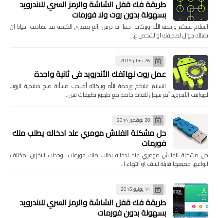
طريقة فك قفل الشاشة والرمز السري للاندرويد
بسهولة بدون روت ولا فورمات
السلام عليكم ورحمة الله وبركاته حقا انه درس رائع بمعني الكلمة قد تصادف احيانا ان
تمتلك جوال لصديقك او لشخص ع…
26 فبراير 2015
عمل روت لهاتفك الأندرويد في ثانية واحدة
السلام عليكم ورحمة الله وبركاته أصبحت مسألة منح صلاحية الروت
لهواتف الأندرويد أمر سهل للغاية خاصة مع ظهور تطبيقات تس…
28 نوفمبر 2014
حل مشكلة الفلاش مومري عند ادخاله يطلب منك
فورمات
حل مشكلة الفلاش مومري عند ادخاله يطلب منك فورمات وحدات التخزين بمختلف
انواعها جميعها قابلة للتلف او انتهاء ا…
14 يونيو 2015
طريقة فك قفل الشاشة والرمز السري للاندرويد
بسهولة بدون فورمات