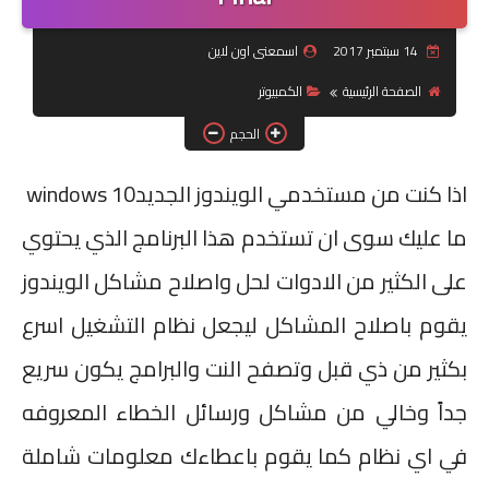
جرافيك
14 سبتمبر 2017
اسمعنى اون لاين
الصفحة الرئيسية
الكمبيوتر
موبايل
الحجم
كورسات
اذا كنت من مستخدمي الويندوز الجديد
windows 10
مقالات
ما عليك سوى ان تستخدم هذا البرنامج الذي يحتوي
القسم الديني
على الكثير من الادوات لحل واصلاح مشاكل الويندوز
العناية بالصحة
يقوم باصلاح المشاكل ليجعل نظام التشغيل اسرع
سياحة
بكثير من ذي قبل وتصفح النت والبرامج يكون سريع
قصص
جداً وخالي من مشاكل ورسائل الخطاء المعروفه
رياضة
في اي نظام كما يقوم باعطاءك معلومات شاملة