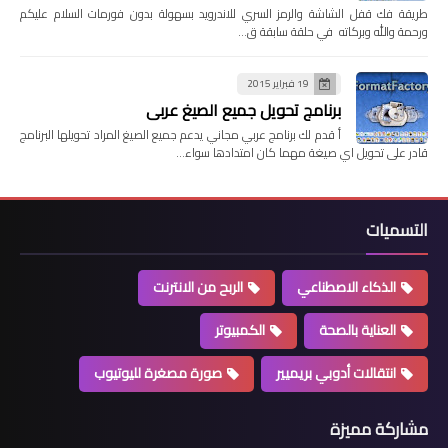
طريقة فك قفل الشاشة والرمز السري للاندرويد بسهولة بدون فورمات السلام عليكم
ورحمة والله وبركاته في حلقة سابقة ق…
19 فبراير 2015
برنامج تحويل جميع الصيغ عربي
أ قدم لك برنامج عربي مجاني يدعم جميع الصيغ المراد تحويلها البرنامج
قادر على تحويل اي صيغة مهما كان امتدادها سواء…
التسميات
الذكاء الاصطناعي
الربح من الانترنت
العناية بالصحة
الكمبيوتر
انتقالات أدوبي بريميير
صورة مصغرة لليوتيوب
مشاركة مميزة