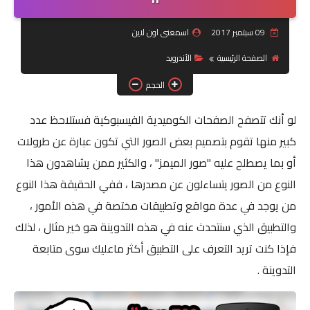
جرافيك
09 سبتمبر 2017
اسمعنى اون لاين
الصفحة الرئيسية
الأندرويد
موبايل
الحجم
كورسات
لو أنك تتصفح الصفحات الكوميدية الفيسبوكية فستلاحظ عدد
مقالات
كبير منها تقوم بتصميم بعض الصور التي تكون عبارة عن طرولات
القسم الديني
أو بما يصطلح عليه "صور الميمز" ، والكثير ممن يشاهدون هذا
النوع من الصور يتساءلون عن مصدرها ، ففي الحقيقة هذا النوع
العناية بالصحة
من يوجد في عدة مواقع وتطبيقات مختصة في هذه الأمور ،
سياحة
والتطبيق الذي سنتحدث عنه في هذه التدوينة هو خير مثال ، لذلك
فإذا كنت تريد التعرف على التطبيق أكثر ماعليك سوى متابعة
قصص
التدوينة .
رياضة