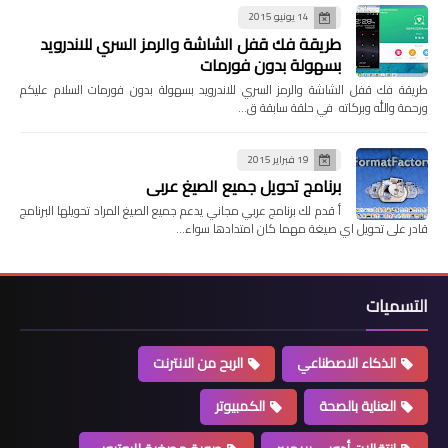
14 يونيو 2015
طريقة فك قفل الشاشة والرمز السري للاندرويد
بسهولة بدون فورمات
طريقة فك قفل الشاشة والرمز السري للاندرويد بسهولة بدون فورمات السلام عليكم
ورحمة والله وبركاته في حلقة سابقة ق…
19 فبراير 2015
برنامج تحويل جميع الصيغ عربي
أ قدم لك برنامج عربي مجاني يدعم جميع الصيغ المراد تحويلها البرنامج
قادر على تحويل اي صيغة مهما كان امتدادها سواء…
التسميات
الذكاء الاصطناعي
الربح من الانترنت
العناية بالصحة
الكمبيوتر