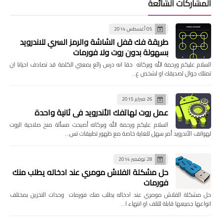
المشاركات الشائعة
05 أغسطس 2014
طريقة فك قفل الشاشة والرمز السري للاندرويد
بسهولة بدون روت ولا فورمات
السلام عليكم ورحمة الله وبركاته حقا انه درس رائع بمعني الكلمة قد تصادف احيانا ان
تمتلك جوال لصديقك او لشخص ع…
26 فبراير 2015
عمل روت لهاتفك الأندرويد في ثانية واحدة
السلام عليكم ورحمة الله وبركاته أصبحت مسألة منح صلاحية الروت
لهواتف الأندرويد أمر سهل للغاية خاصة مع ظهور تطبيقات تس…
28 نوفمبر 2014
حل مشكلة الفلاش مومري عند ادخاله يطلب منك
فورمات
حل مشكلة الفلاش مومري عند ادخاله يطلب منك فورمات وحدات التخزين بمختلف
انواعها جميعها قابلة للتلف او انتهاء ا…