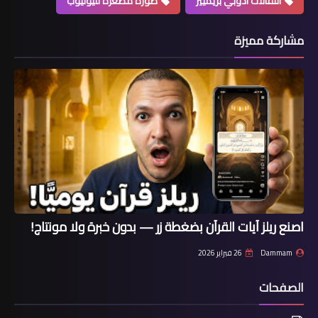
انتقالات أدوبي بريميير
صورة مصغرة لليوتيوب
مشاركة مميزة
اصنع ريلز آيات القرآن بضغطة زر — بدون خبرة ولا مونتاج!
Dammam
26 فبراير 2026
الصفحات