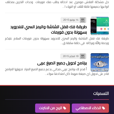
حل مشكلة الفلاش مومري عند ادخاله يطلب منك فورمات وحدات التخزين بمختلف
انواعها جميعها قابلة للتلف او انتهاء ا…
14 يونيو 2015
طريقة فك قفل الشاشة والرمز السري للاندرويد
بسهولة بدون فورمات
طريقة فك قفل الشاشة والرمز السري للاندرويد بسهولة بدون فورمات السلام عليكم
ورحمة والله وبركاته في حلقة سابقة ق…
19 فبراير 2015
برنامج تحويل جميع الصيغ عربي
أ قدم لك برنامج عربي مجاني يدعم جميع الصيغ المراد تحويلها البرنامج
قادر على تحويل اي صيغة مهما كان امتدادها سواء…
التسميات
الذكاء الاصطناعي
الربح من الانترنت