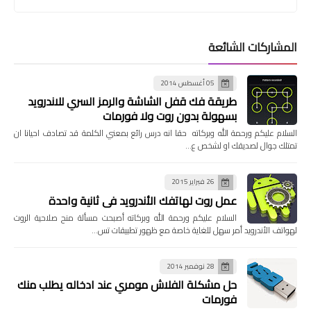
المشاركات الشائعة
05 أغسطس 2014
طريقة فك قفل الشاشة والرمز السري للاندرويد
بسهولة بدون روت ولا فورمات
السلام عليكم ورحمة الله وبركاته حقا انه درس رائع بمعني الكلمة قد تصادف احيانا ان
تمتلك جوال لصديقك او لشخص ع…
26 فبراير 2015
عمل روت لهاتفك الأندرويد في ثانية واحدة
السلام عليكم ورحمة الله وبركاته أصبحت مسألة منح صلاحية الروت
لهواتف الأندرويد أمر سهل للغاية خاصة مع ظهور تطبيقات تس…
28 نوفمبر 2014
حل مشكلة الفلاش مومري عند ادخاله يطلب منك
فورمات