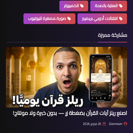
العناية بالصحة
الكمبيوتر
انتقالات أدوبي بريميير
صورة مصغرة لليوتيوب
مشاركة مميزة
اصنع ريلز آيات القرآن بضغطة زر — بدون خبرة ولا مونتاج!
Dammam
26 فبراير 2026