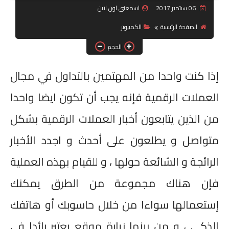
06 سبتمبر 2017
اسمعنى اون لاين
جرافيك
الصفحة الرئيسية
الكمبيوتر
موبايل
الحجم
كورسات
إذا كنت واحدا من المهتمين بالتداول في مجال
العملات الرقمية فإنه يجب أن تكون ايضا واحدا
مقالات
من الذين يتابعون أخبار العملات الرقمية بشكل
القسم الديني
متواصل و يطلعون على أحدث و اجدد الأخبار
العناية بالصحة
الرائجة و الشائعة حولها ، و للقيام بهذه العملية
سياحة
فإن هناك مجموعة من الطرق يمكنك
قصص
إستعمالها سواءا من خلال حاسوبك أو هاتفك
رياضة
الذكي ، و من بينها زيارة موقع يعتبر رائدا في