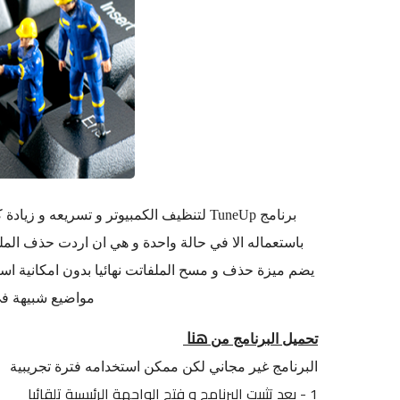
برنامج TuneUp لتنظيف الكمبيوتر و تسريعه و
باستعماله الا في حالة واحدة و هي ان اردت حذف المل
يضم ميزة حذف و مسح الملفاتت نهائيا بدون امكانية اس
مواضيع شبيهة ف
هنا
تحميل البرنامج من
البرنامج غير مجاني لكن ممكن استخدامه فترة تجريبية
1 - بعد تثبيت البرنامج و فتح الواجهة الرئيسية تلقائيا