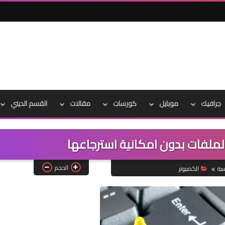
جرافيك
موبايل
كورسات
مقالات
القسم الديني
لملفات بدون امكانية استرجاعها
الحجم
سية
الكمبيوتر