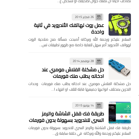
تصادف احيانا ان تمتلك جوال لصديقك او لشخص ع…
26 فبراير 2015
عمل روت لهاتفك الأندرويد في ثانية
واحدة
السلام عليكم ورحمة الله وبركاته أصبحت مسألة منح صلاحية الروت
لهواتف الأندرويد أمر سهل للغاية خاصة مع ظهور تطبيقات تس…
28 نوفمبر 2014
حل مشكلة الفلاش مومري عند
ادخاله يطلب منك فورمات
حل مشكلة الفلاش مومري عند ادخاله يطلب منك فورمات وحدات
التخزين بمختلف انواعها جميعها قابلة للتلف او انتهاء ا…
14 يونيو 2015
طريقة فك قفل الشاشة والرمز
السري للاندرويد بسهولة بدون فورمات
طريقة فك قفل الشاشة والرمز السري للاندرويد بسهولة بدون فورمات
السلام عليكم ورحمة والله وبركاته في حلقة سابقة ق…