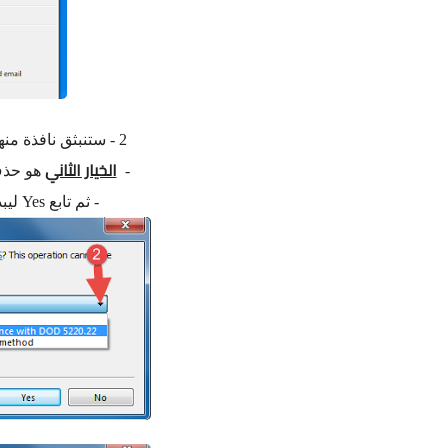
2 - ستنبثق نافذة منها اختر نوع الحذف اختر
الخيار الثاني
-
هو حذف 
- ثم تابع Yes ليبدء المسح كما في الصور اسفله