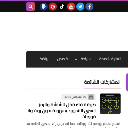
بحث هذه
المدونة
الإلكترونية
العناية بالصحة
سياحة
قصص
رياضة
المشاركات الشائعة
05 أغسطس 2014
طريقة فك قفل الشاشة والرمز
السري للاندرويد بسهولة بدون روت ولا
فورمات
السلام عليكم ورحمة الله وبركاته حقا انه درس رائع بمعني الكلمة قد