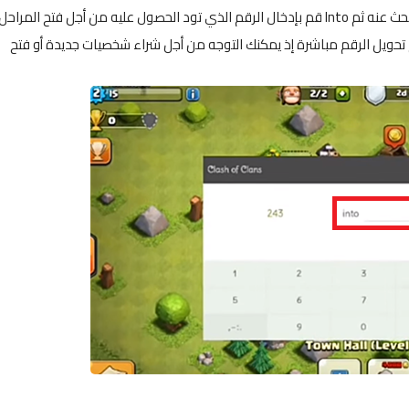
ثم قم بكتابة رقم المال الذي تتوفر عليه في اللعبة من أجل البحث عنه ثم Into قم بإدخال الرقم الذي تود الحصول عليه من أجل فتح المراحل
لى Ok بحيث و بذلك سوف يتم تحويل الرقم مباشرة إذ يمكنك التوجه من أجل شراء شخصيات جديدة أو فتح