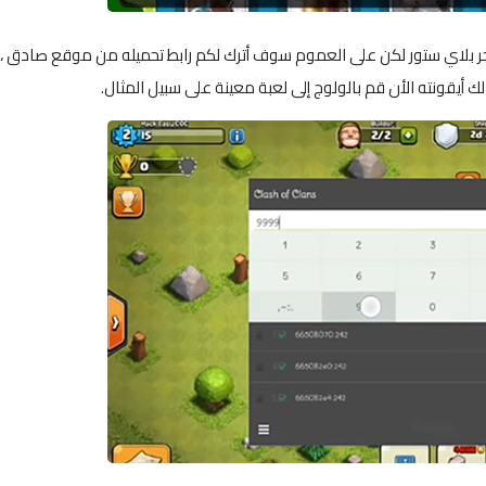
 غير موجود على متجر بلاي ستور لكن على العموم سوف أترك لكم رابط تحميله من موقع صادق ،
ك أيقونته الأن قم بالولوج إلى لعبة معينة على سبيل المثال.