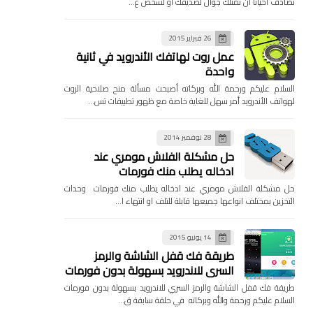
تصادف احيانا ان تمتلك جوال لصديقك او لشخص ع…
26 فبراير 2015
عمل روت لهاتفك الأندرويد في ثانية
واحدة
السلام عليكم ورحمة الله وبركاته أصبحت مسألة منح صلاحية الروت
لهواتف الأندرويد أمر سهل للغاية خاصة مع ظهور تطبيقات تس…
28 نوفمبر 2014
حل مشكلة الفلاش مومري عند
ادخاله يطلب منك فورمات
حل مشكلة الفلاش مومري عند ادخاله يطلب منك فورمات وحدات
التخزين بمختلف انواعها جميعها قابلة للتلف او انتهاء ا…
14 يونيو 2015
طريقة فك قفل الشاشة والرمز
السري للاندرويد بسهولة بدون فورمات
طريقة فك قفل الشاشة والرمز السري للاندرويد بسهولة بدون فورمات
السلام عليكم ورحمة والله وبركاته في حلقة سابقة ق…