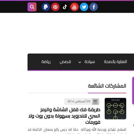
بحث هذه
المدونة
الإلكترونية
العناية بالصحة
سياحة
قصص
رياضة
المشاركات الشائعة
05 أغسطس 2014
طريقة فك قفل الشاشة والرمز
السري للاندرويد بسهولة بدون روت ولا
فورمات
السلام عليكم ورحمة الله وبركاته حقا انه درس رائع بمعني الكلمة قد