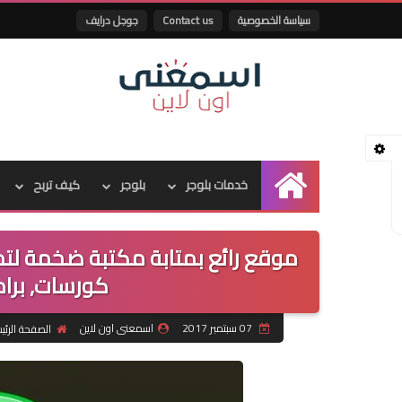
سياسة الخصوصية
Contact us
جوجل درايف
خدمات بلوجر
بلوجر
كيف تربح
الرئيسية
موقع رائع بمتابة مكتبة ضخمة لت
كورسات, برام
07 سبتمبر 2017
اسمعنى اون لاين
الصفحة الرئي