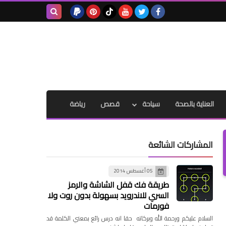
بحث هذه
المدونة
الإلكترونية
العناية بالصحة
سياحة
قصص
رياضة
المشاركات الشائعة
05 أغسطس 2014
طريقة فك قفل الشاشة والرمز
السري للاندرويد بسهولة بدون روت ولا
فورمات
السلام عليكم ورحمة الله وبركاته حقا انه درس رائع بمعني الكلمة قد