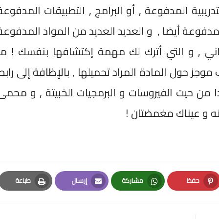
ريبية المدفوعة , أو البرامج , التطبيقات المدفوعة
مدفوعة أيضا , و العديد العديد من المواد المدفوعة
ني , و التي أترك لك مهمة إكتشافها بنفسك
!
ما
جز حول المادة المراد تحميلها , بالإظافة إلى رابط
ا من حيت الفيروسات و البرمجيات الخبيتة , و محمى
نه و عيناك مغمضتان
!
حفظ
مشاركة
إرسال
طباعة
Print
Email
Whatsapp
Pinterest