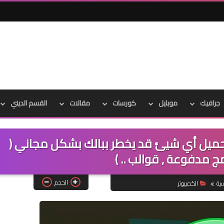
جرافيك
موبايل
كورسات
مقالات
القسم الديني
حميل أي شيئ قد يخطر ببالك بشكل مجاني (
ج مدفوعة , قوالب .. )
الحجم
سية
الكمبيوتر