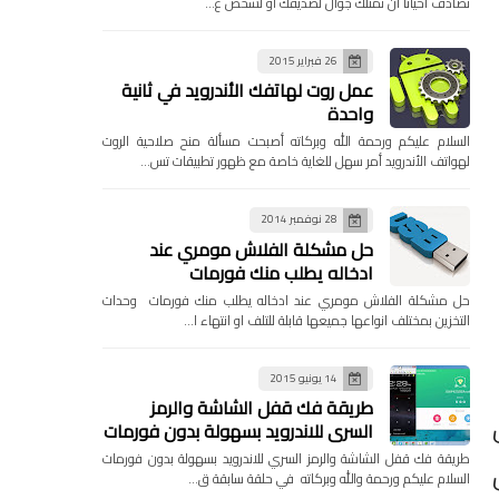
تصادف احيانا ان تمتلك جوال لصديقك او لشخص ع…
26 فبراير 2015
عمل روت لهاتفك الأندرويد في ثانية
واحدة
السلام عليكم ورحمة الله وبركاته أصبحت مسألة منح صلاحية الروت
لهواتف الأندرويد أمر سهل للغاية خاصة مع ظهور تطبيقات تس…
28 نوفمبر 2014
حل مشكلة الفلاش مومري عند
ادخاله يطلب منك فورمات
حل مشكلة الفلاش مومري عند ادخاله يطلب منك فورمات وحدات
التخزين بمختلف انواعها جميعها قابلة للتلف او انتهاء ا…
14 يونيو 2015
طريقة فك قفل الشاشة والرمز
السري للاندرويد بسهولة بدون فورمات
طريقة فك قفل الشاشة والرمز السري للاندرويد بسهولة بدون فورمات
السلام عليكم ورحمة والله وبركاته في حلقة سابقة ق…