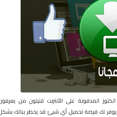
لكنوز المدفونة على الأنترنت قليلون من يعرفون
وفر لك فرصة تحميل أي شيئ قد يخطر ببالك بشكل