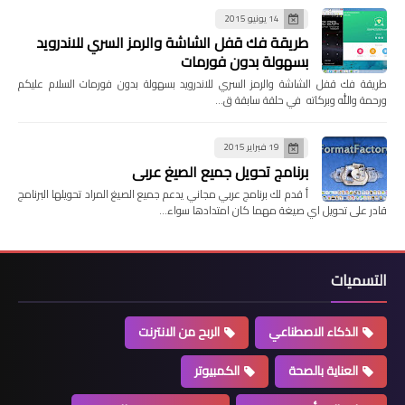
14 يونيو 2015
طريقة فك قفل الشاشة والرمز السري للاندرويد
بسهولة بدون فورمات
طريقة فك قفل الشاشة والرمز السري للاندرويد بسهولة بدون فورمات السلام عليكم
ورحمة والله وبركاته في حلقة سابقة ق…
19 فبراير 2015
برنامج تحويل جميع الصيغ عربي
أ قدم لك برنامج عربي مجاني يدعم جميع الصيغ المراد تحويلها البرنامج
قادر على تحويل اي صيغة مهما كان امتدادها سواء…
التسميات
الذكاء الاصطناعي
الربح من الانترنت
العناية بالصحة
الكمبيوتر