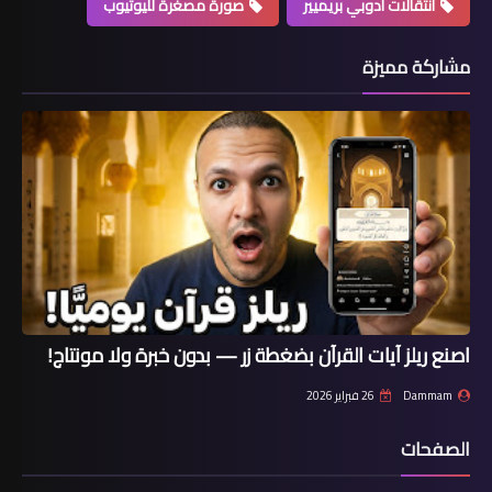
انتقالات أدوبي بريميير
صورة مصغرة لليوتيوب
مشاركة مميزة
اصنع ريلز آيات القرآن بضغطة زر — بدون خبرة ولا مونتاج!
Dammam
26 فبراير 2026
الصفحات