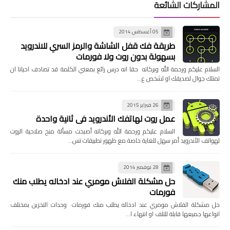
المشاركات الشائعة
05 أغسطس 2014
طريقة فك قفل الشاشة والرمز السري للاندرويد
بسهولة بدون روت ولا فورمات
السلام عليكم ورحمة الله وبركاته حقا انه درس رائع بمعني الكلمة قد تصادف احيانا ان
تمتلك جوال لصديقك او لشخص ع…
26 فبراير 2015
عمل روت لهاتفك الأندرويد في ثانية واحدة
السلام عليكم ورحمة الله وبركاته أصبحت مسألة منح صلاحية الروت
لهواتف الأندرويد أمر سهل للغاية خاصة مع ظهور تطبيقات تس…
28 نوفمبر 2014
حل مشكلة الفلاش مومري عند ادخاله يطلب منك
فورمات
حل مشكلة الفلاش مومري عند ادخاله يطلب منك فورمات وحدات التخزين بمختلف
انواعها جميعها قابلة للتلف او انتهاء ا…