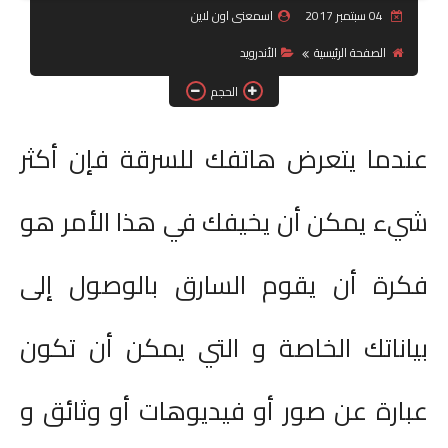
04 سبتمبر 2017
اسمعنى اون لاين
جرافيك
الصفحة الرئيسية
الأندرويد
موبايل
الحجم
كورسات
عندما يتعرض هاتفك للسرقة فإن أكثر
مقالات
شيء يمكن أن يخيفك في هذا الأمر هو
القسم الديني
فكرة أن يقوم السارق بالوصول إلى
العناية بالصحة
سياحة
بياناتك الخاصة و التي يمكن أن تكون
قصص
عبارة عن صور أو فيديوهات أو وثائق و
رياضة