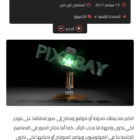
13 سبتمبر 2017
اسمعنى اون لاين
جرافيك
الصفحة الرئيسية
الكمبيوتر
موبايل
الحجم
كورسات
مقالات
القسم الديني
العناية بالصحة
سياحة
قصص
الكثير منا يمتلك مدونة أو موقع ونحتاج إلى صور لمقالتنا على بلوجر
لكي تكون واجهة لنا تجذب الزائر ، كما أننا نحتاج الصور في التصاميم
رياضة
الخاصة بنا في الفوتوشوب وبرامج المونتاج أو تحتاجها لكي تكون