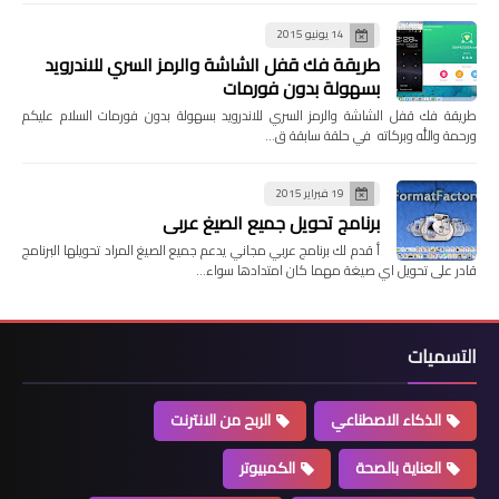
14 يونيو 2015
طريقة فك قفل الشاشة والرمز السري للاندرويد
بسهولة بدون فورمات
طريقة فك قفل الشاشة والرمز السري للاندرويد بسهولة بدون فورمات السلام عليكم
ورحمة والله وبركاته في حلقة سابقة ق…
19 فبراير 2015
برنامج تحويل جميع الصيغ عربي
أ قدم لك برنامج عربي مجاني يدعم جميع الصيغ المراد تحويلها البرنامج
قادر على تحويل اي صيغة مهما كان امتدادها سواء…
التسميات
الذكاء الاصطناعي
الربح من الانترنت
العناية بالصحة
الكمبيوتر