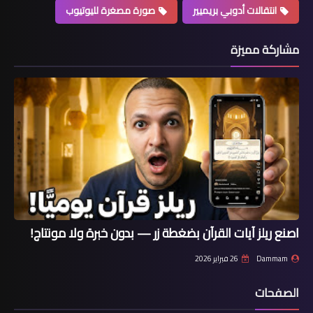
انتقالات أدوبي بريميير
صورة مصغرة لليوتيوب
مشاركة مميزة
اصنع ريلز آيات القرآن بضغطة زر — بدون خبرة ولا مونتاج!
Dammam
26 فبراير 2026
الصفحات