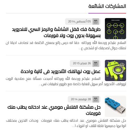
المشاركات الشائعة
05 أغسطس 2014
طريقة فك قفل الشاشة والرمز السري للاندرويد
بسهولة بدون روت ولا فورمات
السلام عليكم ورحمة الله وبركاته حقا انه درس رائع بمعني الكلمة قد تصادف احيانا ان
تمتلك جوال لصديقك او لشخص ع…
26 فبراير 2015
عمل روت لهاتفك الأندرويد في ثانية واحدة
السلام عليكم ورحمة الله وبركاته أصبحت مسألة منح صلاحية الروت
لهواتف الأندرويد أمر سهل للغاية خاصة مع ظهور تطبيقات تس…
28 نوفمبر 2014
حل مشكلة الفلاش مومري عند ادخاله يطلب منك
فورمات
حل مشكلة الفلاش مومري عند ادخاله يطلب منك فورمات وحدات التخزين بمختلف
انواعها جميعها قابلة للتلف او انتهاء ا…