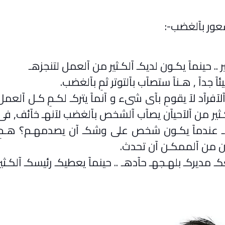
عور بآلغضب
:-
. حينمآ يكـون لديكـ آلكـثير من آلعمل لتنجزهـ
آ جدآ , هـنآ ستصآب بآلتوتر ثمِ بآلغضب
.
فرآد لآ يقومِ بآى شىء و آنمآ يتركـ لكـمِ كـل آلعمل
ـثير من آلآحيآن يصآب آلشخص بآلغضب لآنهـ خآئف, فى
 عندمآ يكـون شخص على وشكـ آن يصدمهـم؟ هـمِ
آن من آلممكـن آن تحدث
.
مديركـ بلهـجهـ حآدهـ .. حينمآ يعطيكـ رئيسكـ آلكـثير