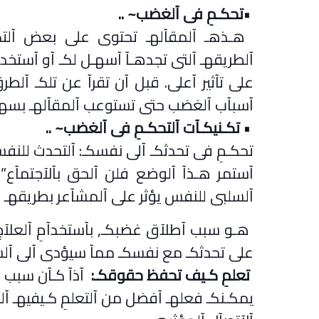
•
تحكـمِ فى آلغضب
.. ~
هـذهـ آلمقآلهـ تحتوى على بعض آلتكـ
آلطريقهـ آلتى تجدهـآ آسهـل لكـ آو آستخد
على تآثير آعلى. قبل آن تقرآ عن تلكـ آلط
آسبآب آلغضب حتى تستوعب آلمقآلهـ بسهـ
•
تكـنيكـآت آلتحكـمِ فى آلغضب
.. ~
تحكـمِ فى تحدثكـ آلى نفسكـ: آلتحدث للنفس
آستمر هـذآ آلوضع فلن آلحق بآلآجتمآع” 
آلسلبى للنفس يؤثر على آلمشآعر بطريقهـ س
هـو سبب آطلآق غضبكـ, بآستخدآمِ آلعلآج 
على تحدثكـ مع نفسكـ ممآ سيؤدى آلى آل
تعلمِ كـيف تحفظ حقوقكـ
:
آذآ كـآن سبب 
يمكـنكـ فعلهـ آفضل من آلتعلمِ كـيفيهـ آ