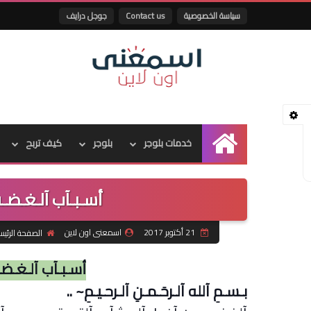
سياسة الخصوصية
Contact us
جوجل درايف
خدمات بلوجر
بلوجر
كيف تربح
الرئيسية
أسـبـآب آلـغـضـب
21 أكتوبر 2017
اسمعنى اون لاين
الصفحة الرئيس
أسـبـآب آلـغـضـب
بـسـمِ آلله آلـرحَـمـنِ آلـرحـيـمِ
.. ~