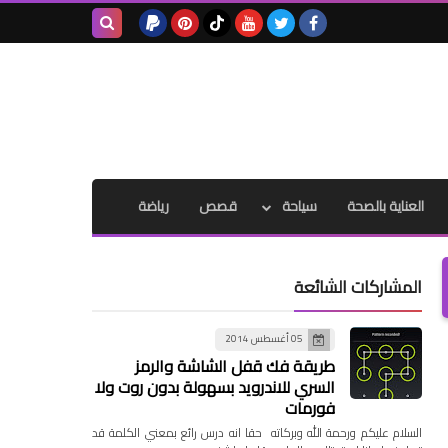
بحث هذه
المدونة
الإلكترونية
العناية بالصحة
سياحة
قصص
رياضة
المشاركات الشائعة
05 أغسطس 2014
طريقة فك قفل الشاشة والرمز
السري للاندرويد بسهولة بدون روت ولا
فورمات
السلام عليكم ورحمة الله وبركاته حقا انه درس رائع بمعني الكلمة قد