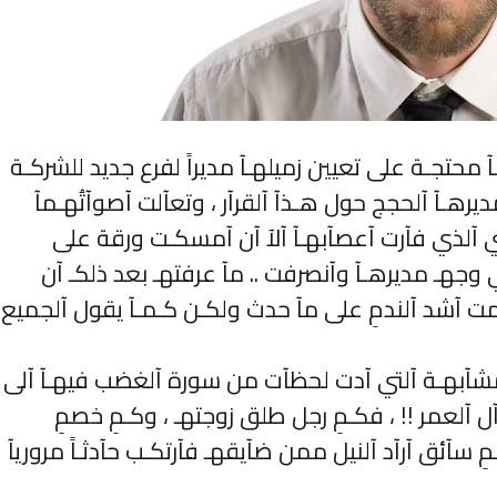
 محتجـة على تعيين زميلهـآ مديراً لفرع جديد للشركـة
ومديرهـآ آلحجج حول هـذآ آلقرآر ، وتعآلت آصوآتُهـمآ
ي آلذي فآرت آعصآبهـآ آلآ آن آمسكـت ورقة على
 وجهـ مديرهـآ وآنصرفت .. مآ عرفتهـ بعد ذلكـ آن
مت آشد آلندمِ على مآ حدث ولكـن كـمـآ يقول آلجميع
لمشآبهـة آلتي آدت لحظآت من سورة آلغضب فيهـآ آلى
آل آلعمر !! ، فكـمِ رجل طلق زوجتهـ ، وكـمِ خصمِ
سآئق آرآد آلنيل ممن ضآيقهـ فآرتكـب حآدثـاً مروريآ