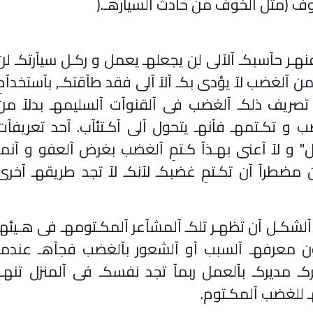
خوف (مثل آلخوف من حآدث آلسيآرهـ
).
ر حآسبكـ آلآلى لن يجعلهـ يعمل و ركـل سيآرتكـ لن
 من آلغضب لآ يؤدى بكـ آلآ آلى فقد طآقتكـ, بآستخدآمِ
 تصريف ذلكـ آلغضب فى آلقنوآت آلسليمهـ بدلآ من
ب و تكـتمهـ فآنهـ يتحول آلى آكـتئآب. آحد تعريفآت
ل" و لآ آعنى بهـذآ كـتمِ آلغضب بغرض آلعفو و آنمآ
 مضطرآ آن تكـتمِ غضبكـ لآنكـ لآ تجد طريقهـ آخرى
آلشكـل آن تظهـر تلكـ آلمشآعر آلمكـتومهـ فى هـيئهـ
ون معرفهـ آلسبب آو آلشعور بآلغضب فجآهـ عندمآ
 مديركـ بآلعمل ربمآ تجد نفسكـ فى آلمنزل تنهـر
ـ للغضب آلمكـتوم
.