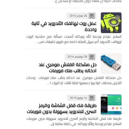
تصادف احيانا ان تمتلك جوال لصديقك او لشخص ع…
26 فبراير 2015
عمل روت لهاتفك الأندرويد في ثانية
واحدة
السلام عليكم ورحمة الله وبركاته أصبحت مسألة منح صلاحية الروت
لهواتف الأندرويد أمر سهل للغاية خاصة مع ظهور تطبيقات تس…
28 نوفمبر 2014
حل مشكلة الفلاش مومري عند
ادخاله يطلب منك فورمات
حل مشكلة الفلاش مومري عند ادخاله يطلب منك فورمات وحدات
التخزين بمختلف انواعها جميعها قابلة للتلف او انتهاء ا…
14 يونيو 2015
طريقة فك قفل الشاشة والرمز
السري للاندرويد بسهولة بدون فورمات
طريقة فك قفل الشاشة والرمز السري للاندرويد بسهولة بدون فورمات
السلام عليكم ورحمة والله وبركاته في حلقة سابقة ق…