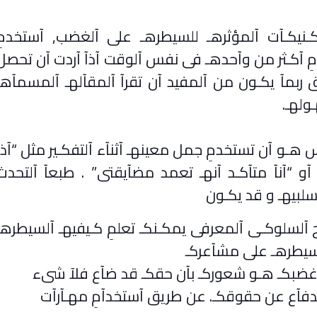
نيكـآت آلمؤثرهـ للسيطرهـ على آلغضب, آستخدمِ
مِ آكـثر من وآحدهـ فى نفس آلوقت آذآ آردت آن تحصل
رق ربمآ يكـون من آلمفيد آن تقرآ آلمقآلهـ آلمسمآهـ
ولهـ
.
 هـو آن تستخدمِ جمل معينهـ آثنآء آلتفكـير مثل “آذآ
آو “آنآ متآكـد آنهـ تعمد مضآيقتى” . طبعآ آلتحدث
لبيهـ و قد يكـون
آلسلوكـى آلمعرفى يمكـنكـ تعلمِ كـيفيهـ آلسيطرهـ
سيطرهـ على مشآعركـ
غضبكـ هـو شعوركـ بآن حقكـ قد ضآع فلآ شىء
لدفآع عن حقوقكـ. عن طريق آستخدآمِ مهـآرآت