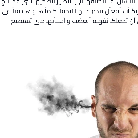
آنسآن, فبآلآضآفهـ آلى آلآضرآر آلصحيهـ آلتى قد تنتج
ـآب آفعآل تندمِ عليهـآ لآحقآ. كـمآ هـو هـدفنآ فى
آن تجعلكـ تفهـمِ آلغضب و آسبآبهـ حتى تستطيع