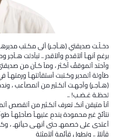
دخـاًـت صديقتي (هـآجـر) آلى مكـتب مديرهـآ
برغمِ آنهـآ آلآقدمِ وآلآقدر .. تبآدلت هـآجر 
وآحتد آلموقفُ آكـثر ، ومآ كـآن من صديقت
طآولة آلمدير وكـتبت آستقآلتهـآ ورمتهـآ في
(هـآجـر) وآجهـت آلكـثير من آلمصآعب ، وند
لحظـة غـضـب
.. !
آنآ متيقن آنكـ تعرف آلكـثير من آلقصص آ
نتآئجَ غيرِ محمودة يندمِ عليهـآ صآحبُهـآ طو
آعتدى على خصمهـ حتى آنهـى حيآتهـ ، وكـمِ 
قآتلآ .. وتطول قآئمة آلآمثلة