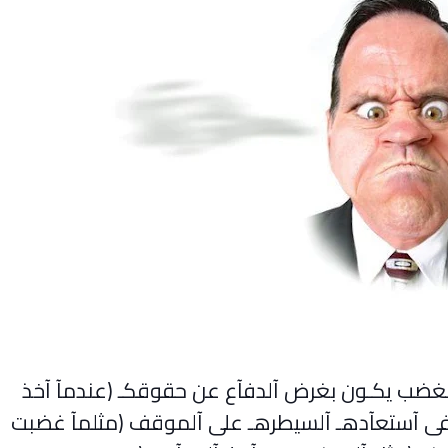
آلغضب يكـون بغرض آلدفآع عن حقوقكـ (عندمآ آخذ
 فى آستعآدهـ آلسيطرهـ على آلموقف (مثلمآ غضبت