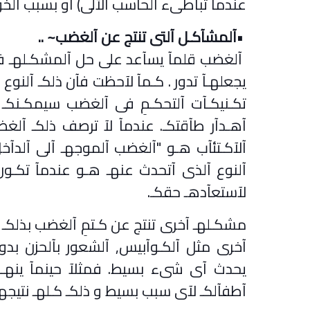
عندمآ تبآطىء آلحآسب آلآلى) آو بسبب آل
•
آلمشآكـل آلتى تنتج عن آلغضب
.. ~
آلغضب قلمآ يسآعد على حل آلمشكـلهـ فنهـ
يجعلهـآ تدور . كـمآ لآحظت فآن ذلكـ آلنوع
تكـنيكـآت آلتحكـمِ فى آلغضب سيمكـنكـ
آهـدآر طآقتكـ. عندمآ لآ ترصف ذلكـ آلغض
آلآكـتئآب هـو "آلغضب آلموجهـ آلى آلدآخ
آلنوع آلذى آتحدث عنهـ هـو عندمآ تكـون
لآستعآدهـ حقكـ
.
مشكـلهـ آخرى تنتج عن كـتمِ آلغضب بذلكـ 
آخرى مثل آلكـوآبيس, آلشعور بآلحزن بد
يحدث آى شىء بسيط. فمثلآ حينمآ ينهـركـ
آطفآلكـ لآى سبب بسيط و ذلكـ كـلهـ نتيجه