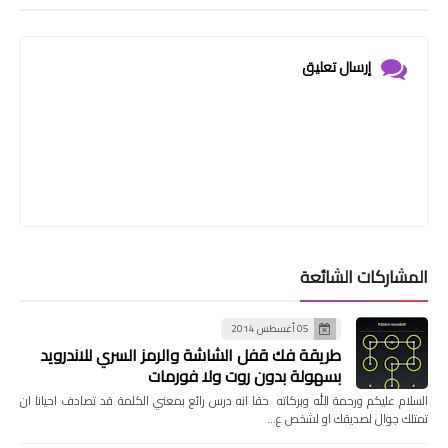
إرسال تعليق
المشاركات الشائعة
05 أغسطس 2014
طريقة فك قفل الشاشة والرمز السري للاندرويد
بسهولة بدون روت ولا فورمات
السلام عليكم ورحمة الله وبركاته حقا انه درس رائع بمعني الكلمة قد تصادف احيانا ان
تمتلك جوال لصديقك او لشخص ع…