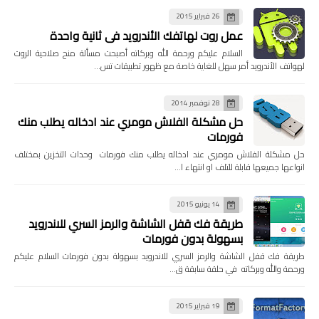
26 فبراير 2015
عمل روت لهاتفك الأندرويد في ثانية واحدة
السلام عليكم ورحمة الله وبركاته أصبحت مسألة منح صلاحية الروت
لهواتف الأندرويد أمر سهل للغاية خاصة مع ظهور تطبيقات تس…
28 نوفمبر 2014
حل مشكلة الفلاش مومري عند ادخاله يطلب منك
فورمات
حل مشكلة الفلاش مومري عند ادخاله يطلب منك فورمات وحدات التخزين بمختلف
انواعها جميعها قابلة للتلف او انتهاء ا…
14 يونيو 2015
طريقة فك قفل الشاشة والرمز السري للاندرويد
بسهولة بدون فورمات
طريقة فك قفل الشاشة والرمز السري للاندرويد بسهولة بدون فورمات السلام عليكم
ورحمة والله وبركاته في حلقة سابقة ق…
19 فبراير 2015