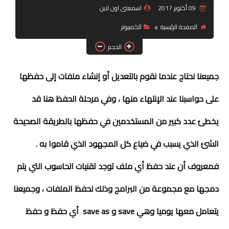
09 أكتوبر 2017
اسمعنى اون لاين
جرافيك
الصفحة الرئيسية
الكمبيوتر
موبايل
الحجم
كورسات
جميعنا نحتاج عندما نقوم بالتعديل أو إنشاء ملفات إلى حفظها
مقالات
على حواسبنا عند الإنتهاء منها ، وفي مرحلة الحفظ هنا قد
القسم الديني
يخطئ عدد كبير من المستخدمين في حفظها بالطريقة الصحيحة
العناية بالصحة
الشئ الذي يسبب في ضياع كل المجهود الذي قاموا به .
سياحة
فمعروف أن عند حفظ أي ملف توجد تقنيات الحاسوب التي يتم
دمجها مع مجموعة من البرامج وذلك لحفظ الملفات ، وجميعنا
قصص
رياضة
يتعامل معها يوميا وهي save و save as أي حفظ و حفظ