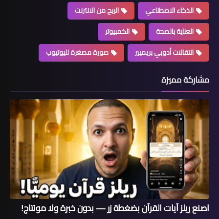
الذكاء الاصطناعي
الربح من الانترنت
العناية بالصحة
الكمبيوتر
انتقالات أدوبي بريميير
صورة مصغرة لليوتيوب
مشاركة مميزة
اصنع ريلز آيات القرآن بضغطة زر — بدون خبرة ولا مونتاج!