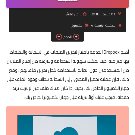
جرافيك
01 ديسمبر 2018
ترافل فلاش
الصفحة الرئيسية
الكمبيوتر
موبايل
الحجم
كورسات
أصبح Dropbox الخدمة بامتياز لتخزين الملفات في السحابة والاحتفاظ
مقالات
بها متزامنة. حيث تمكنت سهولة استخدامه وسرعته من إقناع الملايين
من المستخدمين حول العالم باستخدامه كحل تخزين ملفاتهم . ومع
القسم الديني
ذلك ، فإن عملية تحميل المحتوى إلى السحابة تتطلب وجود الملف على
العناية بالصحة
جهاز الكمبيوتر الخاص بك ، بحيث إذا كان هناك ملف عبر الإنترنت تريد
سياحة
حفظه ، فيجب عليك أولاً تنزيله على جهاز الكمبيوتر الخاص بك.
قصص
رياضة