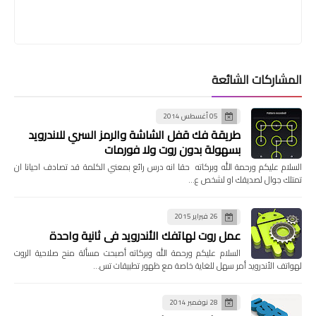
المشاركات الشائعة
05 أغسطس 2014
طريقة فك قفل الشاشة والرمز السري للاندرويد
بسهولة بدون روت ولا فورمات
السلام عليكم ورحمة الله وبركاته حقا انه درس رائع بمعني الكلمة قد تصادف احيانا ان
تمتلك جوال لصديقك او لشخص ع…
26 فبراير 2015
عمل روت لهاتفك الأندرويد في ثانية واحدة
السلام عليكم ورحمة الله وبركاته أصبحت مسألة منح صلاحية الروت
لهواتف الأندرويد أمر سهل للغاية خاصة مع ظهور تطبيقات تس…
28 نوفمبر 2014