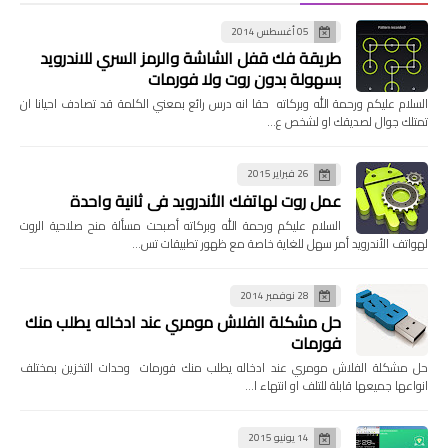
05 أغسطس 2014
طريقة فك قفل الشاشة والرمز السري للاندرويد
بسهولة بدون روت ولا فورمات
السلام عليكم ورحمة الله وبركاته حقا انه درس رائع بمعني الكلمة قد تصادف احيانا ان
تمتلك جوال لصديقك او لشخص ع…
26 فبراير 2015
عمل روت لهاتفك الأندرويد في ثانية واحدة
السلام عليكم ورحمة الله وبركاته أصبحت مسألة منح صلاحية الروت
لهواتف الأندرويد أمر سهل للغاية خاصة مع ظهور تطبيقات تس…
28 نوفمبر 2014
حل مشكلة الفلاش مومري عند ادخاله يطلب منك
فورمات
حل مشكلة الفلاش مومري عند ادخاله يطلب منك فورمات وحدات التخزين بمختلف
انواعها جميعها قابلة للتلف او انتهاء ا…
14 يونيو 2015