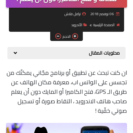
جرافيك
06 نوفمبر 2018
ترافل فلاش
الصفحة الرئيسية
الأندرويد
موبايل
الحجم
كورسات
محتويات المقال
مقالات
القسم الديني
ان كنت تبحث عن تطبيق أو برنامج مجّاني يمكنّك من
تجسس على الواتس اب، معرفة مكان الهاتف عن
العناية بالصحة
طريق الـ GPS، فتح الكاميرا أو المايك دون أن يعلم
سياحة
صاحب هاتف الاندرويد ، التقاط صورة أو تسجيل
صوتي خفّية !
قصص
رياضة