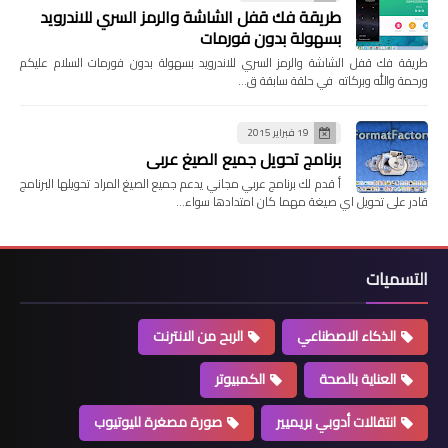
طريقة فك قفل الشاشة والرمز السري للاندرويد
بسهولة بدون فورمات
طريقة فك قفل الشاشة والرمز السري للاندرويد بسهولة بدون فورمات السلام عليكم
ورحمة والله وبركاته في حلقة سابقة ق…
19 فبراير 2015
برنامج تحويل جميع الصيغ عربي
أ قدم لك برنامج عربي مجاني يدعم جميع الصيغ المراد تحويلها البرنامج
قادر على تحويل اي صيغة مهما كان امتدادها سواء…
التسميات
الذكاء الاصطناعي
الربح من الانترنت
العناية بالصحة
الكمبيوتر
انتقالات أدوبي بريميير
صورة مصغرة لليوتيوب