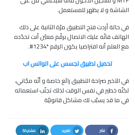
MTF و تسجيل الدخول فانّه سيختفي من على
الشاشة و لا يظهر للمستعمل.
في حالة أردت فتح التطبيق مرّة الثانية على ذلك
الهاتف فانّه عليك الاتصال برقّم معيّن أنت تحدّده
مع العلم أنه افتراضيا يكون الرقم *1234#.
تحميل تطبيق تجسس على الواتس اب
في الآخير صراحة التطبيق رائع خاصة و أنّه مجّاني،
لكنّه خطير في نفس الوقت لذلك تجنّب استعماله
في ما قد يسبّب لك مشاكل قانونيّة
نشر
تغريد
مشاركة