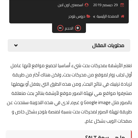
29 ديسمبر 2019
اسمعنى اون لاين
جرافيك
الصفحة الرئيسية
دروس بلوجر
موبايل
الحجم
كورسات
محتويات المقال
مقالات
تعتبر الأرشفة بمحركات بحث شيء أساسيا لجميع مواقع لأنها عامل
القسم الديني
أول لجلب زوار لموقع من محركات بحث, ولكن هناك أكثر من طريقة
لزيادة ترتيبك في نتائج البحث, ومن هذه الطرق التي يغفل أو يهملها
العناية بالصحة
مشرفوا مواقع هي تهيئة الصور موقع لأرشفة بنتائج بحث متعلقة
سياحة
بالصور مثل Google image و غيره, لدى في هذه التدوينة سنتحدث عن
طريقة تهيئة الصور لمحركات بحث بنسبة لمنصة بلوجر بشكل خاص و
قصص
صفحات الويب بشكل عام,
رياضة
ما هي سمة ALT؟