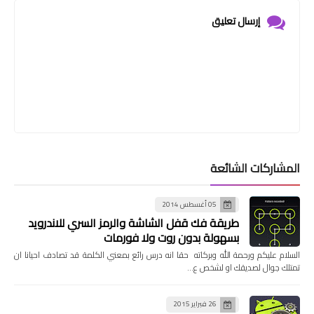
إرسال تعليق
المشاركات الشائعة
05 أغسطس 2014
طريقة فك قفل الشاشة والرمز السري للاندرويد
بسهولة بدون روت ولا فورمات
السلام عليكم ورحمة الله وبركاته حقا انه درس رائع بمعني الكلمة قد تصادف احيانا ان
تمتلك جوال لصديقك او لشخص ع…
26 فبراير 2015