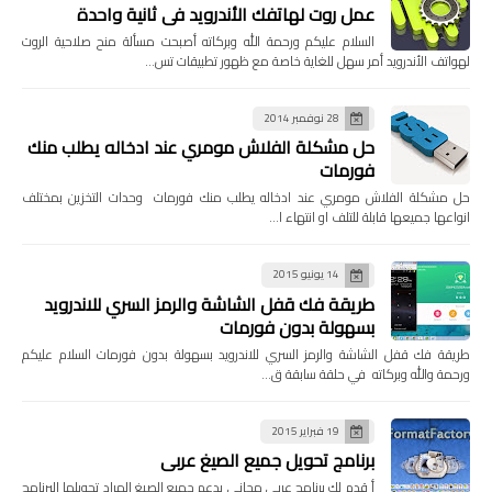
عمل روت لهاتفك الأندرويد في ثانية واحدة
السلام عليكم ورحمة الله وبركاته أصبحت مسألة منح صلاحية الروت
لهواتف الأندرويد أمر سهل للغاية خاصة مع ظهور تطبيقات تس…
28 نوفمبر 2014
حل مشكلة الفلاش مومري عند ادخاله يطلب منك
فورمات
حل مشكلة الفلاش مومري عند ادخاله يطلب منك فورمات وحدات التخزين بمختلف
انواعها جميعها قابلة للتلف او انتهاء ا…
14 يونيو 2015
طريقة فك قفل الشاشة والرمز السري للاندرويد
بسهولة بدون فورمات
طريقة فك قفل الشاشة والرمز السري للاندرويد بسهولة بدون فورمات السلام عليكم
ورحمة والله وبركاته في حلقة سابقة ق…
19 فبراير 2015
برنامج تحويل جميع الصيغ عربي
أ قدم لك برنامج عربي مجاني يدعم جميع الصيغ المراد تحويلها البرنامج