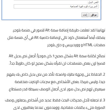
تهانينا لقد تعلمت طريقة إضافة سمة Alt للصور في منصة بلوجر.
يمكنك أيضا أستعمال كود تالي لإضافة خاصية Alt في أي منصة مثل
صفحات HTML و ووردبريس و حتى بلوجر
نصائح لكتابة سمة Alt بشكل صحيح:1.كن موجزاً: أجعل نص بديل Alt
قصيرا لإن بعض متصفحات لن تقرأه بشكل صحيح لو كان طويلاً جداً.
2. الحفاظ على وجهة نظرك واضحة: تأكد من نص بديل خاص بك يفهم
جيدا، وليس مربكا. بعض الأشخاص مع سرعات الإنترنت منخفضة
سيعرض لهم نص بدل صور. لدى أجعل الوصف بسيطة قدر مستطاع.
3. لا تجعله لأجل محركات البحث فقط: عديد من أشخاص يجعلون وصف
الصورة مليء بكلمات مفتاحية. وويندمون عندما يعاقبون. لدى