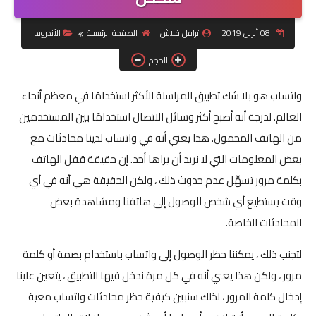
جرافيك
08 أبريل 2019
ترافل فلاش
الصفحة الرئيسية
الأندرويد
الحجم
موبايل
واتساب هو بلا شك تطبيق المراسلة الأكثر استخدامًا في معظم أنحاء
كورسات
العالم. لدرجة أنه أصبح أكثر وسائل الاتصال استخدامًا بين المستخدمين
مقالات
من الهاتف المحمول. هذا يعني أنه في واتساب لدينا محادثات مع
بعض المعلومات التي لا نريد أن يراها أحد. إن حقيقة قفل الهاتف
القسم الديني
بكلمة مرور تسهِّل عدم حدوث ذلك ، ولكن الحقيقة هي أنه في أي
العناية بالصحة
وقت يستطيع أي شخص الوصول إلى هاتفنا ومشاهدة بعض
المحادثات الخاصة.
سياحة
لتجنب ذلك ، يمكننا حظر الوصول إلى واتساب باستخدام بصمة أو كلمة
قصص
مرور ، ولكن هذا يعني أنه في كل مرة ندخل فيها التطبيق ، يتعين علينا
إدخال كلمة المرور ، لذلك سنبين كيفية حظر محادثات واتساب معية
رياضة