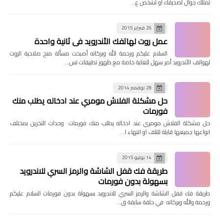
تمتلك جوال لصديقك او لشخص ع…
26 فبراير 2015
عمل روت لهاتفك الأندرويد في ثانية واحدة
السلام عليكم ورحمة الله وبركاته أصبحت مسألة منح صلاحية الروت
لهواتف الأندرويد أمر سهل للغاية خاصة مع ظهور تطبيقات تس…
28 نوفمبر 2014
حل مشكلة الفلاش مومري عند ادخاله يطلب منك
فورمات
حل مشكلة الفلاش مومري عند ادخاله يطلب منك فورمات وحدات التخزين بمختلف
انواعها جميعها قابلة للتلف او انتهاء ا…
14 يونيو 2015
طريقة فك قفل الشاشة والرمز السري للاندرويد
بسهولة بدون فورمات
طريقة فك قفل الشاشة والرمز السري للاندرويد بسهولة بدون فورمات السلام عليكم
ورحمة والله وبركاته في حلقة سابقة ق…