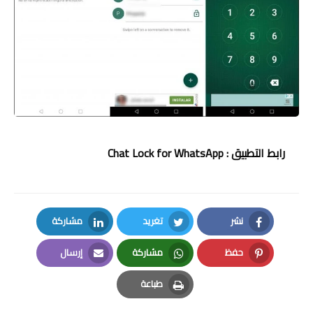
رابط التطبيق :
Chat Lock for WhatsApp
نشر
تغريد
مشاركة
LinkedIn
Twitter
Facebook
حفظ
مشاركة
إرسال
Email
Whatsapp
Pinterest
طباعة
Print