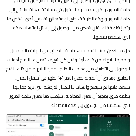
بشكل فردي. أي أن الوصول إلى تطبيق المراسلة سيكون خاليًا من
كلمة المرور ، ولكن عندما نريد الدخول في محادثة معينة سنحتاج إلى
كلمة المرور. وبهذه الطريقة ، حتى لو وقع الهاتف في أيدي شخص ما
وتم إلغاء قفله ، فلن يتمكن من الوصول إلى رسائل لواتساب هذه
التي ستقوم بقفلها.
كل ما يتعين علينا القيام به هو تثبيت التطبيق على الهاتف المحمول
وبمجرد الانتهاء من ذلك ، أولاً وقبل كل شيء ، يتعين علينا منح أذونات
الوصول إلى التطبيق من إعدادات النظام. بمجرد الانتهاء من ذلك ، نفتح
التطبيق وسنرى أن أيقونة تحمل الرمز "+" تظهر في أسفل اليمين.
نضغط عليها ثم سيفتح واتساب لنا لاختيار الدردشة التي نريد حمايتها
بكلمة مرور. بمجرد أن نعين المحادثة ، سيُطلب منا تعيين كلمة المرور
التي ستمكننا من الوصول إلى هذه المحادثة