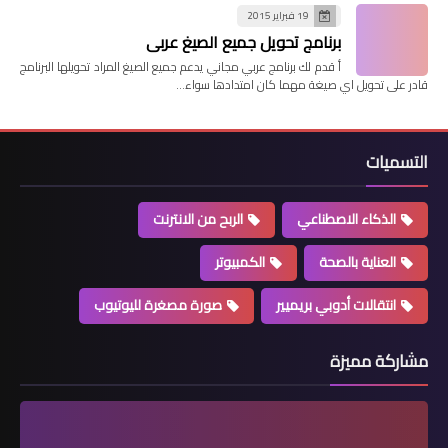
19 فبراير 2015
برنامج تحويل جميع الصيغ عربي
أ قدم لك برنامج عربي مجاني يدعم جميع الصيغ المراد تحويلها البرنامج
قادر على تحويل اي صيغة مهما كان امتدادها سواء…
التسميات
الذكاء الاصطناعي
الربح من الانترنت
العناية بالصحة
الكمبيوتر
انتقالات أدوبي بريميير
صورة مصغرة لليوتيوب
مشاركة مميزة