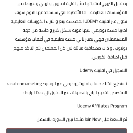
بمقابل الترويج لمنتجاتها مثل افليت امازون و ايباي و غيرها من
المؤسسات العظيمة ، اما التّخطيط التي سنستخدمها اليوم سوف
تكون عبر افلييت UDEMY المخصصة ببيع و شراء الكورسات التعليمية
اخترنا منصة يوديمي لانها قوية بشكل كبير و خاصة من جهة
المستعملين فهي تعتبر ثاني منصة تعليمية في أعقاب مؤسسة
يوتيوب ، و ذات مصداقية هائلة لان كل المعلمين يتم التاكد منهم
قبل اضافة الكورس.
التسجيل في افلييت Udemy
تَستطيع انشاء حساب افلييت يوديمي عبر الوسيط rakutenmarketing
المخصص بتقديم ارباح بالعمولة ، عبر الدخول الى هذا الرابط :
Udemy Affiliates Program
ثم الضغط على Join Now مثلما تبين الصورة بالاسفل .