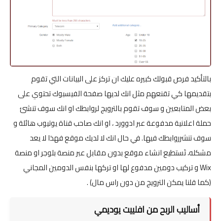
بالتأكيد فرص قبولك كبيره عليك ان تركز على البيانات التي تقوم
بتقديمها كي تقنعهم مثل انك لديها صفحة الفيسبوك تحتوي على
بعض المتابعين و سوف تقوم بالترويج لروابطك او انك سوف تنشئ
حملة اعلانية مدفوعة عبر ادوورد ، او انك صاحب قناة يوتيوب هائلة و
سوف تنشرروابطك فيها. في حال انك لا لديك موقع فهذا لا يعد
مشكله، تَستطيع انشاء موقع بدون مقابل عبر منصة بلوجر او منصة
Wix و تركيب دومين مدفوع لها او تركها بنفس الدومين المجاني
(كما قلنا يمكن الترويج من دون راس مال) .
أساليب الربح من افلييت يوديمي