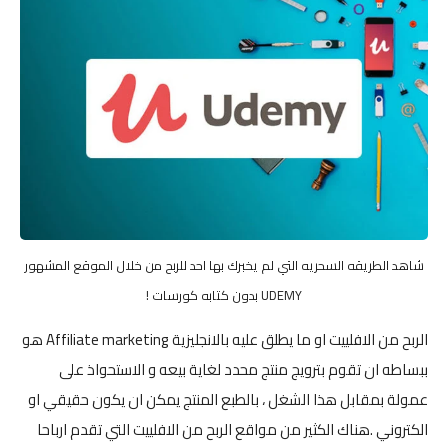
شاهد الطريقه السحريه التي لم يخبرك بها احد للربح من خلال الموقع المشهور
UDEMY بدون كتابه كورسات !
الربح من الافلييت او ما يطلق عليه بالانجليزية Affiliate marketing هو
ببساطه ان تقوم بترويج منتج محدد لغاية بيعه و الاستحواذ على
عمولة بمقابل هذا الشغل ، بالطبع المنتج يمكن ان يكون حقيقي او
الكتروني .هناك الكثير من مواقع الربح من الافلييت التي تقدم ارباحا