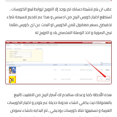
عقب ان يتم تنشيط حسابك لم يوجد إلا الترويج لروابط لبيع الكورسات ،
تَستطيع اختيار كورس الربح من ادسنس و هذا عبر تقديم قسيمة شراء
تخفيضي بسعر معقول لثمن الكورس او البحث عن اي كورس مثلما
تبين الصورة و اخذ الوصلة المخصص بك و الترويج له
هذه اللّحظة كما وعدتك ساقدم لك أسرار الربح من الافلييت (البيع
بالعمولة) حيث يكفي انشاء مدونة حديثة عبر بلوجر و اختيار الكورسات
العربية و تسميتها مثلا كورسات يوديمي , ثم البدايه بانشاء نصوص