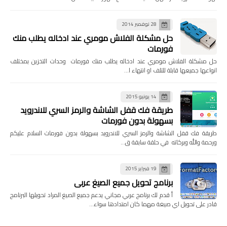
28 نوفمبر 2014
حل مشكلة الفلاش مومري عند ادخاله يطلب منك
فورمات
حل مشكلة الفلاش مومري عند ادخاله يطلب منك فورمات وحدات التخزين بمختلف
انواعها جميعها قابلة للتلف او انتهاء ا…
14 يونيو 2015
طريقة فك قفل الشاشة والرمز السري للاندرويد
بسهولة بدون فورمات
طريقة فك قفل الشاشة والرمز السري للاندرويد بسهولة بدون فورمات السلام عليكم
ورحمة والله وبركاته في حلقة سابقة ق…
19 فبراير 2015
برنامج تحويل جميع الصيغ عربي
أ قدم لك برنامج عربي مجاني يدعم جميع الصيغ المراد تحويلها البرنامج
قادر على تحويل اي صيغة مهما كان امتدادها سواء…