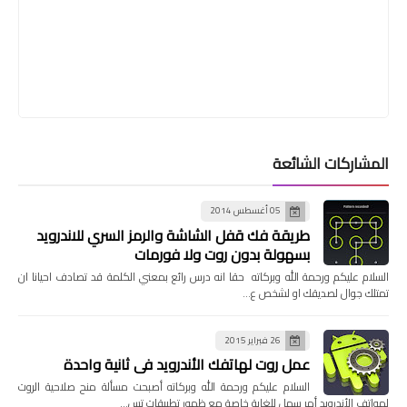
المشاركات الشائعة
05 أغسطس 2014
طريقة فك قفل الشاشة والرمز السري للاندرويد
بسهولة بدون روت ولا فورمات
السلام عليكم ورحمة الله وبركاته حقا انه درس رائع بمعني الكلمة قد تصادف احيانا ان
تمتلك جوال لصديقك او لشخص ع…
26 فبراير 2015
عمل روت لهاتفك الأندرويد في ثانية واحدة
السلام عليكم ورحمة الله وبركاته أصبحت مسألة منح صلاحية الروت
لهواتف الأندرويد أمر سهل للغاية خاصة مع ظهور تطبيقات تس…