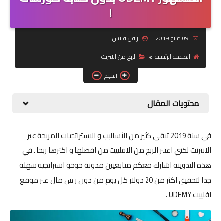
!
جرافيك
09 مايو 2019
ترافل فلاش
موبايل
الصفحة الرئيسية
الربح من الانترنت
كورسات
الحجم
مقالات
محتويات المقال
القسم الديني
في سنة 2019 تبقى كثير من الأساليب و الاستراتجيات المربحة عبر
العناية بالصحة
الانترنت لكني اعتبر الربح من الافلييت من افضلها و اكثرها ربحا . في
سياحة
هذه التدوينه اشارك معكم متابعيين مدونة حوحو استراتجيه سهله
جدا لتحقيق اكثر من 20 دولار كل يوم من دون راس مال عبر موقع
قصص
افلييت UDEMY .
رياضة