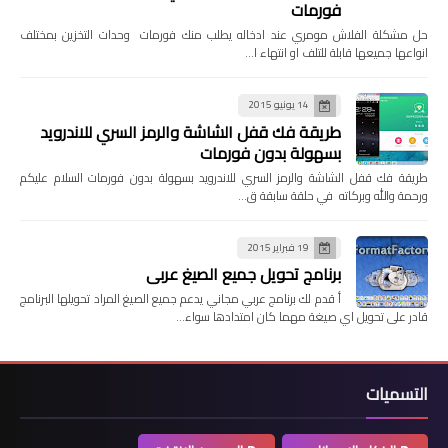
فورمات
حل مشكلة الفلاش مومري عند ادخاله يطلب منك فورمات وحدات التخزين بمختلف
انواعها جميعها قابلة للتلف او انتهاء ا…
14 يونيو 2015
طريقة فك قفل الشاشة والرمز السري للاندرويد
بسهولة بدون فورمات
طريقة فك قفل الشاشة والرمز السري للاندرويد بسهولة بدون فورمات السلام عليكم
ورحمة والله وبركاته في حلقة سابقة ق…
19 فبراير 2015
برنامج تحويل جميع الصيغ عربي
أ قدم لك برنامج عربي مجاني يدعم جميع الصيغ المراد تحويلها البرنامج
قادر على تحويل اي صيغة مهما كان امتدادها سواء…
التسميات