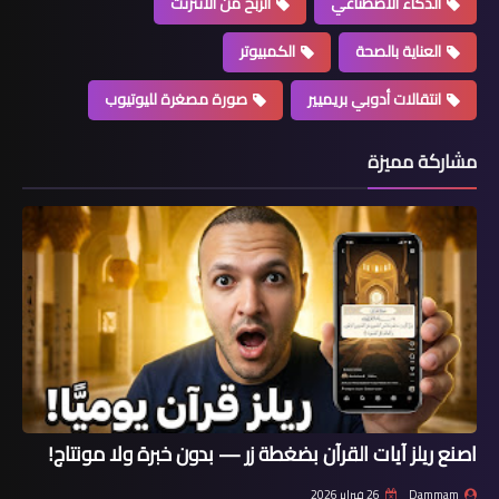
الذكاء الاصطناعي
الربح من الانترنت
العناية بالصحة
الكمبيوتر
انتقالات أدوبي بريميير
صورة مصغرة لليوتيوب
مشاركة مميزة
اصنع ريلز آيات القرآن بضغطة زر — بدون خبرة ولا مونتاج!
Dammam
26 فبراير 2026