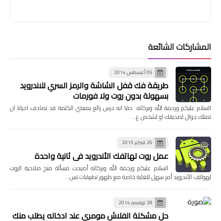
المشاركات الشائعة
05 أغسطس 2014
طريقة فك قفل الشاشة والرمز السري للاندرويد
بسهولة بدون روت ولا فورمات
السلام عليكم ورحمة الله وبركاته حقا انه درس رائع بمعني الكلمة قد تصادف احيانا ان
تمتلك جوال لصديقك او لشخص ع…
26 فبراير 2015
عمل روت لهاتفك الأندرويد في ثانية واحدة
السلام عليكم ورحمة الله وبركاته أصبحت مسألة منح صلاحية الروت
لهواتف الأندرويد أمر سهل للغاية خاصة مع ظهور تطبيقات تس…
28 نوفمبر 2014
حل مشكلة الفلاش مومري عند ادخاله يطلب منك