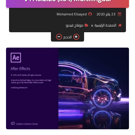
جرافيك
23 يناير 2020
Mohamed Elsayed
الصفحة الرئيسية
مونتاج فيديو
موبايل
الحجم
كورسات
مقالات
القسم الديني
العناية بالصحة
سياحة
قصص
رياضة