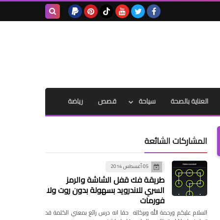
بحث هذه
المدونة
الإلكترونية
العناية بالصحة
سياحة
قصص
رياضة
المشاركات الشائعة
05 أغسطس 2014
طريقة فك قفل الشاشة والرمز
السري للاندرويد بسهولة بدون روت ولا
فورمات
السلام عليكم ورحمة الله وبركاته حقا انه درس رائع بمعني الكلمة قد