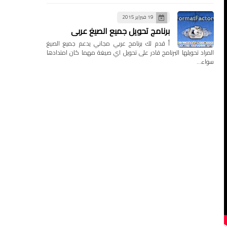
19 فبراير 2015
برنامج تحويل جميع الصيغ عربي
أ قدم لك برنامج عربي مجاني يدعم جميع الصيغ
المراد تحويلها البرنامج قادر على تحويل اي صيغة مهما كان امتدادها
سواء…