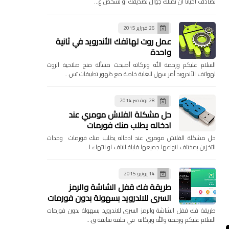
تصادف احيانا ان تمتلك جوال لصديقك او لشخص ع…
26 فبراير 2015
عمل روت لهاتفك الأندرويد في ثانية
واحدة
السلام عليكم ورحمة الله وبركاته أصبحت مسألة منح صلاحية الروت
لهواتف الأندرويد أمر سهل للغاية خاصة مع ظهور تطبيقات تس…
28 نوفمبر 2014
حل مشكلة الفلاش مومري عند
ادخاله يطلب منك فورمات
حل مشكلة الفلاش مومري عند ادخاله يطلب منك فورمات وحدات
التخزين بمختلف انواعها جميعها قابلة للتلف او انتهاء ا…
14 يونيو 2015
طريقة فك قفل الشاشة والرمز
السري للاندرويد بسهولة بدون فورمات
طريقة فك قفل الشاشة والرمز السري للاندرويد بسهولة بدون فورمات
السلام عليكم ورحمة والله وبركاته في حلقة سابقة ق…