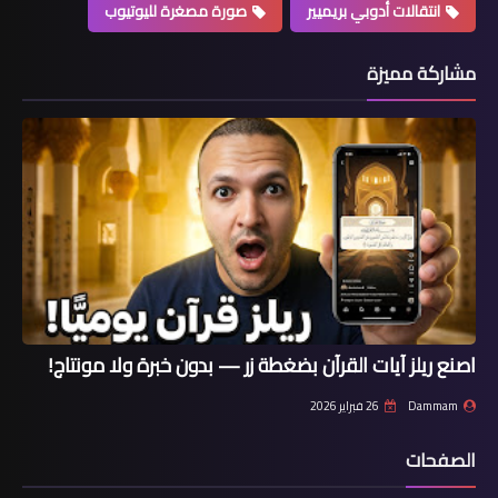
انتقالات أدوبي بريميير
صورة مصغرة لليوتيوب
مشاركة مميزة
اصنع ريلز آيات القرآن بضغطة زر — بدون خبرة ولا مونتاج!
Dammam
26 فبراير 2026
الصفحات