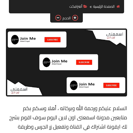
الصفحة الرئيسية
أفترافكت
جرافيك
الحجم
موبايل
كورسات
مقالات
القسم الديني
العناية بالصحة
سياحة
السلام عليكم ورحمة الله وبركاته ، أهلا وسكم بكم
قصص
متابعين مدونة اسمعنى اون لاين اليوم سوف اقوم بشرح
رياضة
لك ايقونة اشتراك في القناة وتفعيل زر الجرس وطريقة