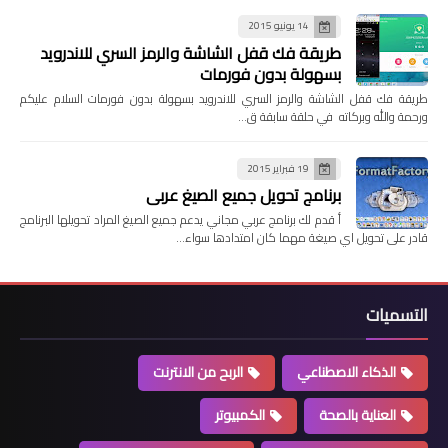
14 يونيو 2015
طريقة فك قفل الشاشة والرمز السري للاندرويد
بسهولة بدون فورمات
طريقة فك قفل الشاشة والرمز السري للاندرويد بسهولة بدون فورمات السلام عليكم
ورحمة والله وبركاته في حلقة سابقة ق…
19 فبراير 2015
برنامج تحويل جميع الصيغ عربي
أ قدم لك برنامج عربي مجاني يدعم جميع الصيغ المراد تحويلها البرنامج
قادر على تحويل اي صيغة مهما كان امتدادها سواء…
التسميات
الذكاء الاصطناعي
الربح من الانترنت
العناية بالصحة
الكمبيوتر