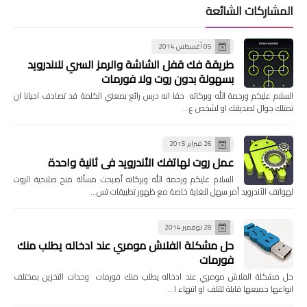
المشاركات الشائعة
05 أغسطس 2014
طريقة فك قفل الشاشة والرمز السري للاندرويد
بسهولة بدون روت ولا فورمات
السلام عليكم ورحمة الله وبركاته حقا انه درس رائع بمعني الكلمة قد تصادف احيانا ان
تمتلك جوال لصديقك او لشخص ع…
26 فبراير 2015
عمل روت لهاتفك الأندرويد في ثانية واحدة
السلام عليكم ورحمة الله وبركاته أصبحت مسألة منح صلاحية الروت
لهواتف الأندرويد أمر سهل للغاية خاصة مع ظهور تطبيقات تس…
28 نوفمبر 2014
حل مشكلة الفلاش مومري عند ادخاله يطلب منك
فورمات
حل مشكلة الفلاش مومري عند ادخاله يطلب منك فورمات وحدات التخزين بمختلف
انواعها جميعها قابلة للتلف او انتهاء ا…