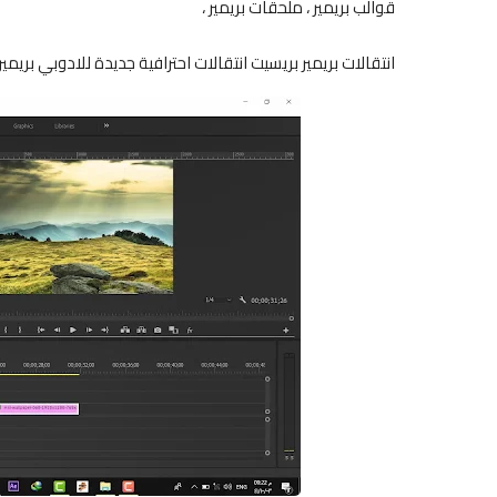
قوالب بريمير ، ملحقات بريمير ،
انتقالات بريمير بريسيت انتقالات احترافية جديدة للادوبي بريمير ree Smooth Transitions for Adobe Premiere Pro Free Download