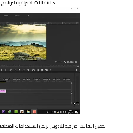
5 انتقالات احترافية لبرنامج أدوبي بريمير _ FREE TRIPPY PRESETS
تحميل انتقالات احترافية للادوبي بريمير للاستخدامات المتخلفة