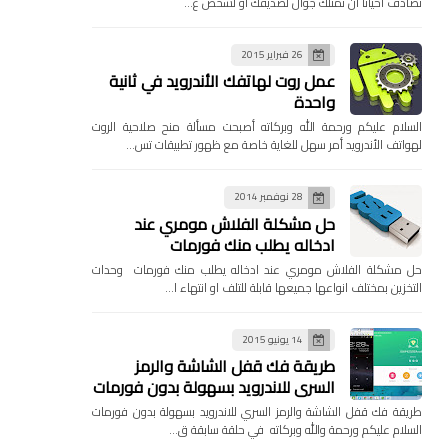
تصادف احيانا ان تمتلك جوال لصديقك او لشخص ع…
26 فبراير 2015
عمل روت لهاتفك الأندرويد في ثانية
واحدة
السلام عليكم ورحمة الله وبركاته أصبحت مسألة منح صلاحية الروت
لهواتف الأندرويد أمر سهل للغاية خاصة مع ظهور تطبيقات تس…
28 نوفمبر 2014
حل مشكلة الفلاش مومري عند
ادخاله يطلب منك فورمات
حل مشكلة الفلاش مومري عند ادخاله يطلب منك فورمات وحدات
التخزين بمختلف انواعها جميعها قابلة للتلف او انتهاء ا…
14 يونيو 2015
طريقة فك قفل الشاشة والرمز
السري للاندرويد بسهولة بدون فورمات
طريقة فك قفل الشاشة والرمز السري للاندرويد بسهولة بدون فورمات
السلام عليكم ورحمة والله وبركاته في حلقة سابقة ق…