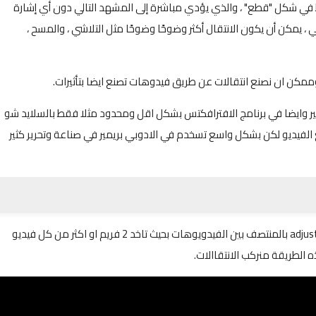
في شكل "قطع" ، والذي يؤدي مباشرة إلى المشهد التالي دون أي إشارة
ي ، يمكن أن يكون الانتقال أكثر وضوحًا وضوحًا مثل التلاشي ، والمسح ،
ممكن ان نصنع انتقالات عن طريق فيدوهات تصنع ايضا بتأثيرات.
ير وايضا في برنامج الافترافكتس بشكل اقل ومحدود مثلا فقط بالسلايد شو
لفيديو لكن بشكل واسع تسخدم في الادوبي بريمير في صناعة وتحرير كثير
نضيف هذه البريسيت الى الانتقالات بوضع طبقة adjustment layar بالمنتصف بين الفيدويوهات بحيث تاخد 2 فريم او اكثر من كل فيديو