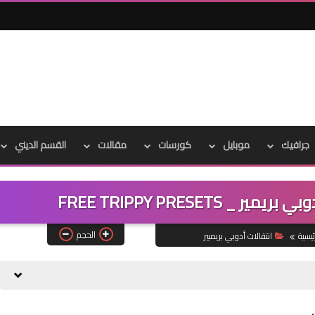
جرافيك
موبايل
كورسات
مقالات
القسم الديني
الحجم
ئيسية
انتقالات أدوبي بريميير