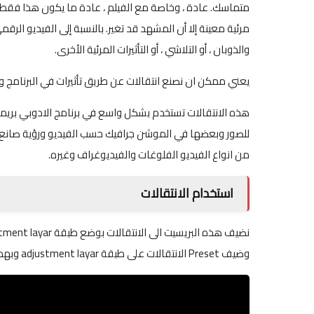
متماسك. عادة ، وخاصة مع الفيلم ، عادة ما يكون هذا فقط 
مرئية معينة إلا أن المشهد قد تغير. بالنسبة إلى الفيديو الرقم
والذوبان ، أو التلاشي ، أو التأثيرات المرئية الأخرى.
يعني ممكن ان نصنع انتقالات عن طريق تأثيرات في البرنامج و
هذه الانتقالات تستخدم بشكل واسع في برنامج الادوبي بريم
للصور وبعضها في الموشن جرافيك حسب الفيديو ورؤية صانع ا
من انواع الفيديو الفلوغات والفيديوغراف وغيره.
استخدام الانتقالات
وضيف Preset الانتقالات على طبقة adjustment layar وبهذه الطريقة منركب الانتقاالات.