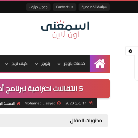
سياسة الخصوصية
Contact us
جوجل درايف
خدمات بلوجر
بلوجر
كيف تربح
الرئيسية
5 انتقالات احترافية لبرنامج أدوبي بريمير _ FREE TRIPPY PRESETS
11 يونيو 2020
Mohamed Elsayed
الصفحة الر
محتويات المقال