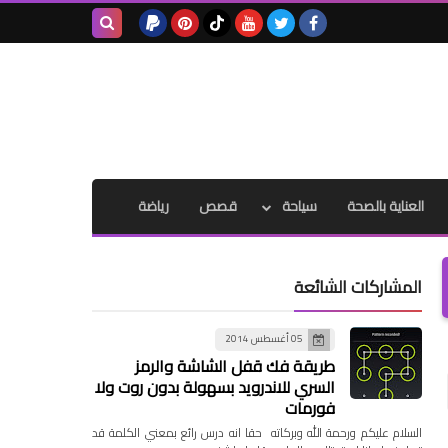
بحث هذه
المدونة
الإلكترونية
العناية بالصحة
سياحة
قصص
رياضة
المشاركات الشائعة
05 أغسطس 2014
طريقة فك قفل الشاشة والرمز
السري للاندرويد بسهولة بدون روت ولا
فورمات
السلام عليكم ورحمة الله وبركاته حقا انه درس رائع بمعني الكلمة قد