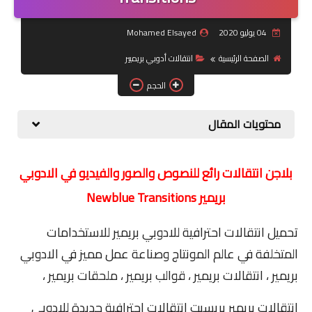
جرافيك
04 يوليو 2020
Mohamed Elsayed
الصفحة الرئيسية
انتقالات أدوبي بريميير
موبايل
الحجم
كورسات
محتويات المقال
مقالات
القسم الديني
بلاجن انتقالات رائع للنصوص والصور والفيديو في الادوبي
العناية بالصحة
بريمير Newblue Transitions
سياحة
تحميل انتقالات احترافية للادوبي بريمير للاستخدامات
المتخلفة في عالم المونتاج وصناعة عمل مميز في الادوبي
قصص
بريمير ، انتقالات بريمير ، قوالب بريمير ، ملحقات بريمير ،
رياضة
انتقالات بريمير بريسيت انتقالات احترافية جديدة للادوبي