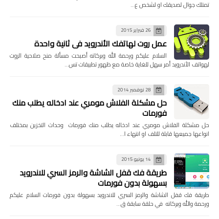
تمتلك جوال لصديقك او لشخص ع…
26 فبراير 2015
عمل روت لهاتفك الأندرويد في ثانية واحدة
السلام عليكم ورحمة الله وبركاته أصبحت مسألة منح صلاحية الروت
لهواتف الأندرويد أمر سهل للغاية خاصة مع ظهور تطبيقات تس…
28 نوفمبر 2014
حل مشكلة الفلاش مومري عند ادخاله يطلب منك
فورمات
حل مشكلة الفلاش مومري عند ادخاله يطلب منك فورمات وحدات التخزين بمختلف
انواعها جميعها قابلة للتلف او انتهاء ا…
14 يونيو 2015
طريقة فك قفل الشاشة والرمز السري للاندرويد
بسهولة بدون فورمات
طريقة فك قفل الشاشة والرمز السري للاندرويد بسهولة بدون فورمات السلام عليكم
ورحمة والله وبركاته في حلقة سابقة ق…