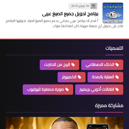
19 فبراير 2015
برنامج تحويل جميع الصيغ عربي
أ قدم لك برنامج عربي مجاني يدعم جميع الصيغ المراد تحويلها البرنامج
قادر على تحويل اي صيغة مهما كان امتدادها سواء…
التسميات
الذكاء الاصطناعي
الربح من الانترنت
العناية بالصحة
الكمبيوتر
انتقالات أدوبي بريميير
صورة مصغرة لليوتيوب
مشاركة مميزة