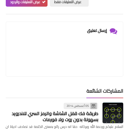
عرض التعليقات فقط
عرض التعليقات والردود
إرسال تعليق
المشاركات الشائعة
05 أغسطس 2014
طريقة فك قفل الشاشة والرمز السري للاندرويد
بسهولة بدون روت ولا فورمات
السلام عليكم ورحمة الله وبركاته حقا انه درس رائع بمعني الكلمة قد تصادف احيانا ان