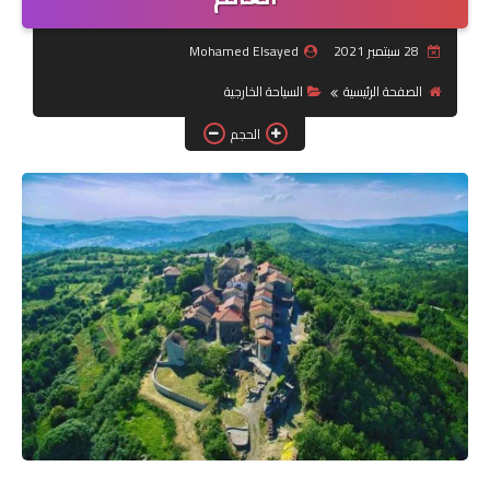
جرافيك
28 سبتمبر 2021
Mohamed Elsayed
الصفحة الرئيسية
السياحة الخارجية
موبايل
الحجم
كورسات
مقالات
القسم الديني
العناية بالصحة
سياحة
قصص
رياضة