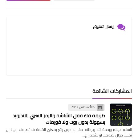
إرسال تعليق
المشاركات الشائعة
05 أغسطس 2014
طريقة فك قفل الشاشة والرمز السري للاندرويد
بسهولة بدون روت ولا فورمات
السلام عليكم ورحمة الله وبركاته حقا انه درس رائع بمعني الكلمة قد تصادف احيانا ان
تمتلك جوال لصديقك او لشخص ع…