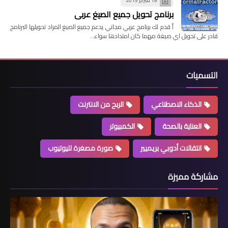
19 فبراير 2015
برنامج تحويل جميع الصيغ عربي
أ قدم لك برنامج عربي مجاني يدعم جميع الصيغ المراد تحويلها البرنامج
قادر على تحويل اي صيغة مهما كان امتدادها سواء…
التسميات
الذكاء الاصطناعي
الربح من الانترنت
العناية بالصحة
الكمبيوتر
انتقالات أدوبي بريميير
صورة مصغرة لليوتيوب
مشاركة مميزة