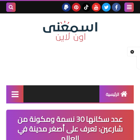
بحث هذه
المدونة
الإلكتروني
الرئيسية
خدمات بلوجر
عدد سكانها 30 نسمة ومكونة من
بلوجر
شارعين: تعرف على أصغر مدينة في
العالم
كيف تربح