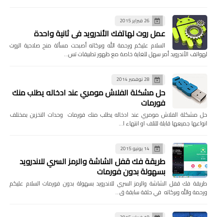
26 فبراير 2015
عمل روت لهاتفك الأندرويد في ثانية واحدة
السلام عليكم ورحمة الله وبركاته أصبحت مسألة منح صلاحية الروت
لهواتف الأندرويد أمر سهل للغاية خاصة مع ظهور تطبيقات تس…
28 نوفمبر 2014
حل مشكلة الفلاش مومري عند ادخاله يطلب منك
فورمات
حل مشكلة الفلاش مومري عند ادخاله يطلب منك فورمات وحدات التخزين بمختلف
انواعها جميعها قابلة للتلف او انتهاء ا…
14 يونيو 2015
طريقة فك قفل الشاشة والرمز السري للاندرويد
بسهولة بدون فورمات
طريقة فك قفل الشاشة والرمز السري للاندرويد بسهولة بدون فورمات السلام عليكم
ورحمة والله وبركاته في حلقة سابقة ق…