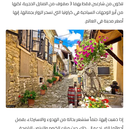
تتكون من شارعين فقط بهما 3 صفوف من المنازل الحجرية، لكنها
من أبرز الوجهات السياحية في كراوتيا التي تسحر الزوار بجمالها، إنها
أصغر مدينة في العالم.
إذا ذهبت إليها، حتماً ستشعر بحالة من الهدوء والاسترخاء، بفضل
أجوائها التي تدعو إلى ذلك، حيث مزارع الكروم والزيتون الناضجة،