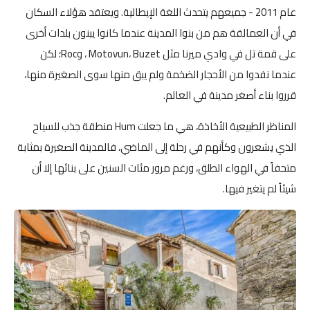
عام 2011 - جميعهم يتحدث اللغة الإيطالية. ويعتقد هؤلاء السكان
في أن العمالقة هم من بنوا المدينة عندما كانوا يبنون بلدات أخرى
على قمة تل في وادي ميرنا مثل Motovun، Buzet ، وRoc؛ لكن
عندما نفدوا من الأحجار الضخمة ولم يبق منها سوى الصغيرة منها،
قرروا بناء أصغر مدينة في العالم.
المناظر الطبيعية الأخاذة، هي ما جعلت Hum منطقة جذب للسياح
الذي يشعرون وكأنهم في رحلة إلى الماضي، فالمدينة الصغيرة بمثابة
متحفاً في الهواء الطلق، ورغم مرور مئات السنين على بنائها إلا أن
شيئاً لم يتغير فيها.