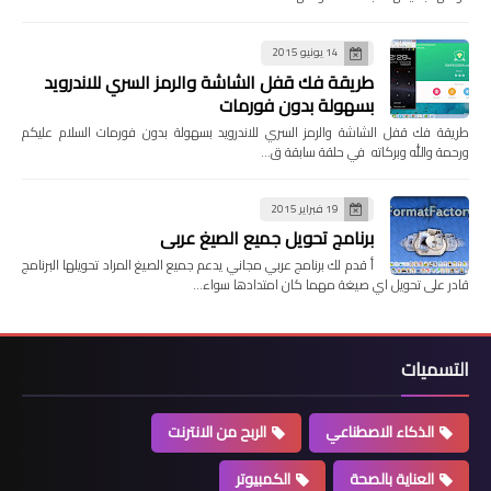
14 يونيو 2015
طريقة فك قفل الشاشة والرمز السري للاندرويد
بسهولة بدون فورمات
طريقة فك قفل الشاشة والرمز السري للاندرويد بسهولة بدون فورمات السلام عليكم
ورحمة والله وبركاته في حلقة سابقة ق…
19 فبراير 2015
برنامج تحويل جميع الصيغ عربي
أ قدم لك برنامج عربي مجاني يدعم جميع الصيغ المراد تحويلها البرنامج
قادر على تحويل اي صيغة مهما كان امتدادها سواء…
التسميات
الذكاء الاصطناعي
الربح من الانترنت
العناية بالصحة
الكمبيوتر