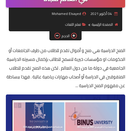
جرافيك
04 أكتوبر 2021
Mohamed Elsayed
الصفحة الرئيسية
تعلم اللغات
موبايل
الحجم
كورسات
المنح الدراسية هي منح و أموال تقدم للطلاب من طرف الجامعات أو
مقالات
الحكومات او مؤسسات خيرية لتسمح للطالب بإكمال مسيرته الدراسية
الجامعية في دولة ما من دول العالم . لكن هذه المنح تقدم للطلاب
القسم الديني
المتفوقين في الدراسة أو أصحاب مهارات رياضية عالية . فهذا ببساطة
العناية بالصحة
عن مفهوم المنح الدراسية ...
سياحة
قصص
رياضة