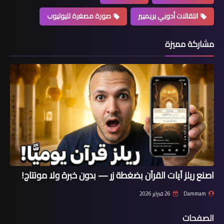
انتقالات أدوبي بريميير
صورة مصغرة لليوتيوب
مشاركة مميزة
اصنع ريلز آيات القرآن بضغطة زر — بدون خبرة ولا مونتاج!
Dammam
26 فبراير 2026
الصفحات