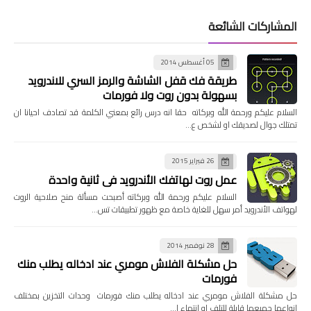
المشاركات الشائعة
05 أغسطس 2014
طريقة فك قفل الشاشة والرمز السري للاندرويد
بسهولة بدون روت ولا فورمات
السلام عليكم ورحمة الله وبركاته حقا انه درس رائع بمعني الكلمة قد تصادف احيانا ان
تمتلك جوال لصديقك او لشخص ع…
26 فبراير 2015
عمل روت لهاتفك الأندرويد في ثانية واحدة
السلام عليكم ورحمة الله وبركاته أصبحت مسألة منح صلاحية الروت
لهواتف الأندرويد أمر سهل للغاية خاصة مع ظهور تطبيقات تس…
28 نوفمبر 2014
حل مشكلة الفلاش مومري عند ادخاله يطلب منك
فورمات
حل مشكلة الفلاش مومري عند ادخاله يطلب منك فورمات وحدات التخزين بمختلف
انواعها جميعها قابلة للتلف او انتهاء ا…