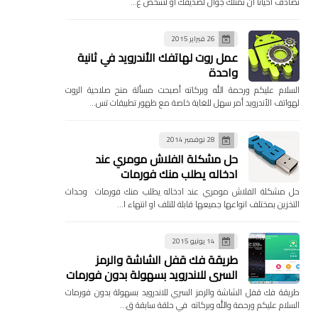
تصادف احيانا ان تمتلك جوال لصديقك او لشخص ع…
26 فبراير 2015
عمل روت لهاتفك الأندرويد في ثانية
واحدة
السلام عليكم ورحمة الله وبركاته أصبحت مسألة منح صلاحية الروت
لهواتف الأندرويد أمر سهل للغاية خاصة مع ظهور تطبيقات تس…
28 نوفمبر 2014
حل مشكلة الفلاش مومري عند
ادخاله يطلب منك فورمات
حل مشكلة الفلاش مومري عند ادخاله يطلب منك فورمات وحدات
التخزين بمختلف انواعها جميعها قابلة للتلف او انتهاء ا…
14 يونيو 2015
طريقة فك قفل الشاشة والرمز
السري للاندرويد بسهولة بدون فورمات
طريقة فك قفل الشاشة والرمز السري للاندرويد بسهولة بدون فورمات
السلام عليكم ورحمة والله وبركاته في حلقة سابقة ق…