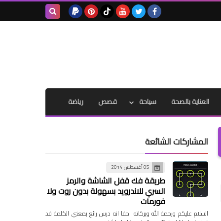
بحث هذه
المدونة
الإلكترونية
العناية بالصحة
سياحة
قصص
رياضة
المشاركات الشائعة
05 أغسطس 2014
طريقة فك قفل الشاشة والرمز
السري للاندرويد بسهولة بدون روت ولا
فورمات
السلام عليكم ورحمة الله وبركاته حقا انه درس رائع بمعني الكلمة قد