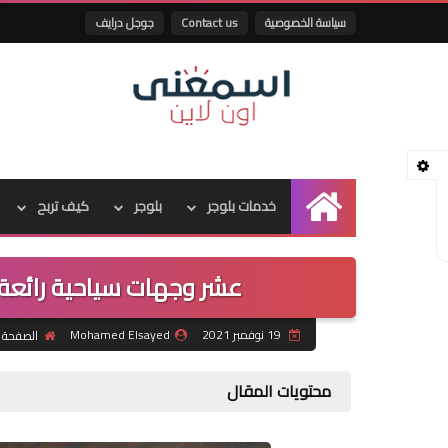
سياسة الخصوصية
Contact us
جوجل درايف
خدمات بلوجر
بلوجر
كيف تربح
الرئيسية
عشر وجهات سياحية رائعة ل
19 نوفمبر 2021
Mohamed Elsayed
الصفحة ا
محتويات المقال