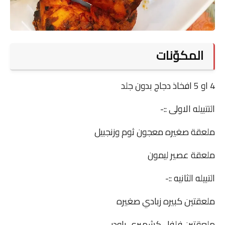
المكوّنات
4 او 5 افخاذ دجاج بدون جلد
التتبيله الاولى ::-
ملعقة صغيره معجون ثوم وزنجبيل
ملعقة عصير ليمون
التبيله الثانيه ::-
ملعقتين كبيره زبادي صغيره
ملعقتين فلفل كشميري باودر