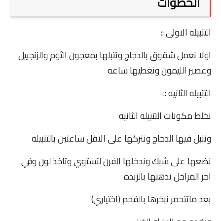
الخطوات
التتبيله الاولى ::
اولا نعمل شقوق بالدجاج ونتبلها بمعجون الثوم والزنجبيل
وعصير الليمون ونغطيها ساعه
التتبيله الثانيه ::-
نخلط مكونات التتبيله الثانيه
ونتبل فيها الدجاج ونتركها على الاقل ساعتين بالتتبيله
نضعها على شبك وندخلها الفرن لتستوي وتاخذ لون وفي
اخر المراحل ندهنها بالزبده
بعد ماتتحمر نبخرها بالفحم (اختياري)