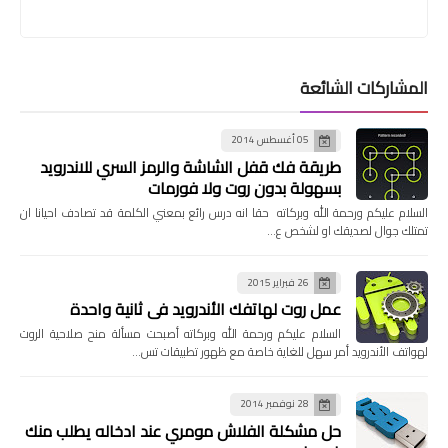
المشاركات الشائعة
05 أغسطس 2014
طريقة فك قفل الشاشة والرمز السري للاندرويد
بسهولة بدون روت ولا فورمات
السلام عليكم ورحمة الله وبركاته حقا انه درس رائع بمعني الكلمة قد تصادف احيانا ان
تمتلك جوال لصديقك او لشخص ع…
26 فبراير 2015
عمل روت لهاتفك الأندرويد في ثانية واحدة
السلام عليكم ورحمة الله وبركاته أصبحت مسألة منح صلاحية الروت
لهواتف الأندرويد أمر سهل للغاية خاصة مع ظهور تطبيقات تس…
28 نوفمبر 2014
حل مشكلة الفلاش مومري عند ادخاله يطلب منك