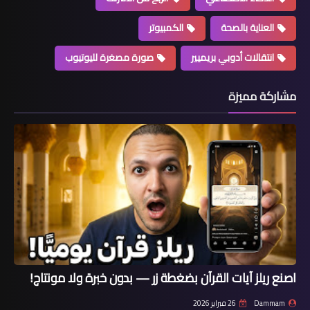
العناية بالصحة
الكمبيوتر
انتقالات أدوبي بريميير
صورة مصغرة لليوتيوب
مشاركة مميزة
اصنع ريلز آيات القرآن بضغطة زر — بدون خبرة ولا مونتاج!
Dammam
26 فبراير 2026