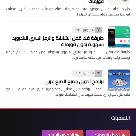
فورمات
حل مشكلة الفلاش مومري عند ادخاله يطلب منك فورمات وحدات التخزين بمختلف
انواعها جميعها قابلة للتلف او انتهاء ا…
14 يونيو 2015
طريقة فك قفل الشاشة والرمز السري للاندرويد
بسهولة بدون فورمات
طريقة فك قفل الشاشة والرمز السري للاندرويد بسهولة بدون فورمات السلام عليكم
ورحمة والله وبركاته في حلقة سابقة ق…
19 فبراير 2015
برنامج تحويل جميع الصيغ عربي
أ قدم لك برنامج عربي مجاني يدعم جميع الصيغ المراد تحويلها البرنامج
قادر على تحويل اي صيغة مهما كان امتدادها سواء…
التسميات
الذكاء الاصطناعي
الربح من الانترنت