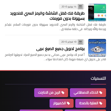
14 يونيو 2015
طريقة فك قفل الشاشة والرمز السري للاندرويد
بسهولة بدون فورمات
طريقة فك قفل الشاشة والرمز السري للاندرويد بسهولة بدون فورمات السلام عليكم
ورحمة والله وبركاته في حلقة سابقة ق…
19 فبراير 2015
برنامج تحويل جميع الصيغ عربي
أ قدم لك برنامج عربي مجاني يدعم جميع الصيغ المراد تحويلها البرنامج
قادر على تحويل اي صيغة مهما كان امتدادها سواء…
التسميات
الذكاء الاصطناعي
الربح من الانترنت
العناية بالصحة
الكمبيوتر