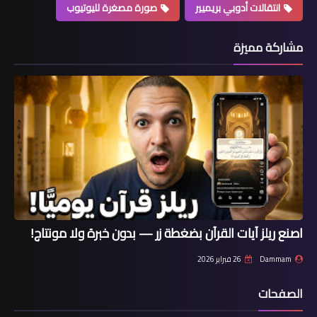
انتقالات أدوبي بريميير
صورة مصغرة لليوتيوب
مشاركة مميزة
اصنع ريلز آيات القرآن بضغطة زر — بدون خبرة ولا مونتاج!
Dammam
26 فبراير 2026
الصفحات