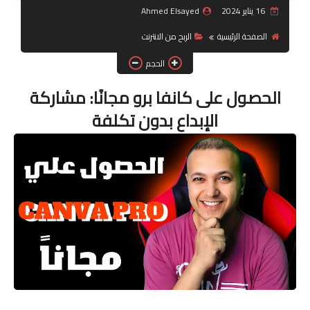
16 يناير 2024
Ahmed Elsayed
جرافيك
الصفحة الرئيسية
الربح من الانترنت
موبايل
الحجم
الحصول على كانفا برو مجانًا: مشاركة
كورسات
الإبداع بدون تكلفة
مقالات
القسم الديني
العناية بالصحة
سياحة
قصص
رياضة