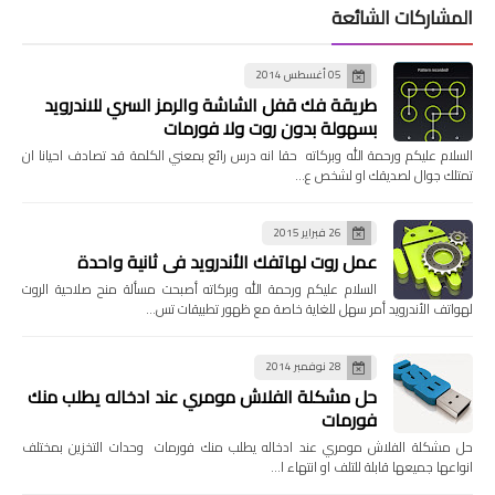
المشاركات الشائعة
05 أغسطس 2014
طريقة فك قفل الشاشة والرمز السري للاندرويد
بسهولة بدون روت ولا فورمات
السلام عليكم ورحمة الله وبركاته حقا انه درس رائع بمعني الكلمة قد تصادف احيانا ان
تمتلك جوال لصديقك او لشخص ع…
26 فبراير 2015
عمل روت لهاتفك الأندرويد في ثانية واحدة
السلام عليكم ورحمة الله وبركاته أصبحت مسألة منح صلاحية الروت
لهواتف الأندرويد أمر سهل للغاية خاصة مع ظهور تطبيقات تس…
28 نوفمبر 2014
حل مشكلة الفلاش مومري عند ادخاله يطلب منك
فورمات
حل مشكلة الفلاش مومري عند ادخاله يطلب منك فورمات وحدات التخزين بمختلف
انواعها جميعها قابلة للتلف او انتهاء ا…