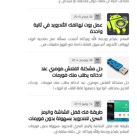
تصادف احيانا ان تمتلك جوال لصديقك او لشخص ع…
26 فبراير 2015
عمل روت لهاتفك الأندرويد في ثانية
واحدة
السلام عليكم ورحمة الله وبركاته أصبحت مسألة منح صلاحية الروت
لهواتف الأندرويد أمر سهل للغاية خاصة مع ظهور تطبيقات تس…
28 نوفمبر 2014
حل مشكلة الفلاش مومري عند
ادخاله يطلب منك فورمات
حل مشكلة الفلاش مومري عند ادخاله يطلب منك فورمات وحدات
التخزين بمختلف انواعها جميعها قابلة للتلف او انتهاء ا…
14 يونيو 2015
طريقة فك قفل الشاشة والرمز
السري للاندرويد بسهولة بدون فورمات
طريقة فك قفل الشاشة والرمز السري للاندرويد بسهولة بدون فورمات
السلام عليكم ورحمة والله وبركاته في حلقة سابقة ق…