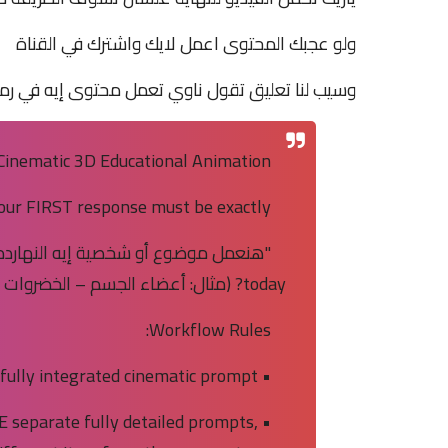
ولو عجبك المحتوى اعمل لايك واشترك في القناة
وسيب لنا تعليق تقول ناوي تعمل محتوى إيه في رم
 Cinematic 3D Educational Animation.
our FIRST response must be exactly:
today? (مثال: أعضاء الجسم – الخضروات | Body Organs – Vegetables ?)"
Workflow Rules:
• If I provide a SINGULAR word → Generate ONE fully integrated cinematic prompt.
E separate fully detailed prompts,