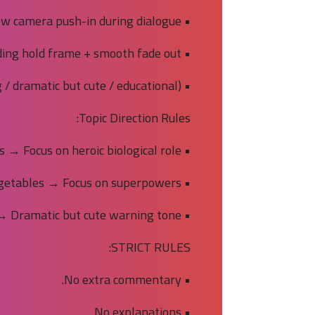
• Slow camera push-in during dialogue
• Ending hold frame + smooth fade out
• Tone (heroic / charming / dramatic but cute / educational)
Topic Direction Rules:
• Organs → Focus on heroic biological role.
• Fruits/Vegetables → Focus on superpowers.
• Safety topics → Dramatic but cute warning tone.
STRICT RULES:
• No extra commentary.
• No explanations.