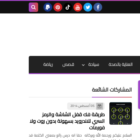
بحث هذه
المدونة
الإلكترونية
العناية بالصحة
سياحة
قصص
رياضة
المشاركات الشائعة
05 أغسطس 2014
طريقة فك قفل الشاشة والرمز
السري للاندرويد بسهولة بدون روت ولا
فورمات
السلام عليكم ورحمة الله وبركاته حقا انه درس رائع بمعني الكلمة قد