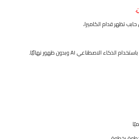
ن
.
ابب تظهر قدام الكاميرا،
اء الاصطناعي AI وبدون ظهور نهائيًا.
ًا
خطوة بخطوة،