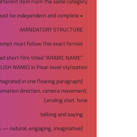
ifferent item from the same category.
• Each prompt must be independent and complete.
MANDATORY STRUCTURE:
ompt must follow this exact format:
ted short film titled “ARABIC NAME”
LISH NAME) in Pixar-level stylization.
 integrated in one flowing paragraph
 animation direction, camera movement,
ending shot, tone.]
talking and saying
[Dialogue in Egyptian Arabic — 25–35 words — natural, engaging, imaginative.]