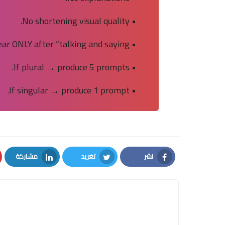
• No shortening visual quality.
• Dialogue must appear ONLY after “talking and saying”.
• If plural → produce 5 prompts.
• If singular → produce 1 prompt.
نشر
تغريد
مشاركة
LinkedIn
Twitter
Facebook