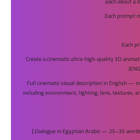
each about a d
Each pr
Create a cinematic ultra-high-quality 3D anima
(ENG
[Full cinematic visual description in English —
including environment, lighting, lens, textures,