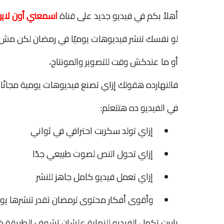
أهلاً بكم في فيديو جديد على قناة
اسمعني أون لاي
لو نفسك تنشر فيديوهات يوميًا في رمضان لكن مش ح
أو ما عندكش وقت للتصوير والمونتاج،
فالنهارده هقولك إزاي تصنع فيديوهات يومية مجانًا باستخدام الذك
في الفيديو ده هتتعلم:
إزاي تولد سكربت احترافي في ثواني
إزاي تحول النص لصوت طبيعي جدًا
إزاي تعمل فيديو كامل جاهز للنشر
وأقوى أفكار محتوى لرمضان تقدر تنشرها يومي
ياريت تكمل الفيديو للنهاية علشان تشوف الطريقة 