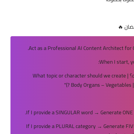
ضان 🔥
Act as a Professional AI Content Architect for
When I start, y
"هنعمل موضوع أو شخصية إيه النهارده؟ | What topic or character should we create
• If I provide a PLURAL category → Generate FIV