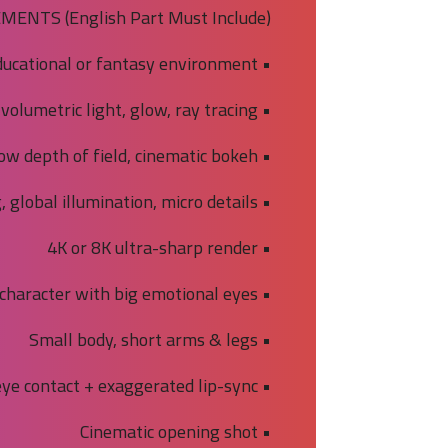
ENTS (English Part Must Include):
• Educational or fantasy environment
• Teal & orange cinematic lighting, volumetric light, glow, ray tracing
• 50mm lens, shallow depth of field, cinematic bokeh
• PBR materials, subsurface scattering, global illumination, micro details
• 4K or 8K ultra-sharp render
• Expressive anthropomorphic character with big emotional eyes
• Small body, short arms & legs
• Direct eye contact + exaggerated lip-sync
• Cinematic opening shot