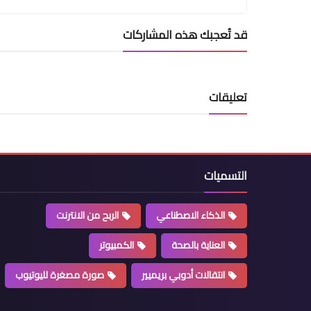
قد تُعجبك هذه المشاركات
تعليقات
التسميات
الذكاء الاصطناعي
الربح من الانترنت
العناية بالصحة
الكمبيوتر
انتقالات أدوبي بريميير
صورة مصغرة لليوتيوب