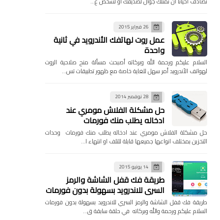
تصادف احيانا ان تمتلك جوال لصديقك او لشخص ع…
26 فبراير 2015
عمل روت لهاتفك الأندرويد في ثانية
واحدة
السلام عليكم ورحمة الله وبركاته أصبحت مسألة منح صلاحية الروت
لهواتف الأندرويد أمر سهل للغاية خاصة مع ظهور تطبيقات تس…
28 نوفمبر 2014
حل مشكلة الفلاش مومري عند
ادخاله يطلب منك فورمات
حل مشكلة الفلاش مومري عند ادخاله يطلب منك فورمات وحدات
التخزين بمختلف انواعها جميعها قابلة للتلف او انتهاء ا…
14 يونيو 2015
طريقة فك قفل الشاشة والرمز
السري للاندرويد بسهولة بدون فورمات
طريقة فك قفل الشاشة والرمز السري للاندرويد بسهولة بدون فورمات
السلام عليكم ورحمة والله وبركاته في حلقة سابقة ق…