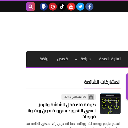
بحث هذه
المدونة
الإلكترونية
العناية بالصحة
سياحة
قصص
رياضة
المشاركات الشائعة
05 أغسطس 2014
طريقة فك قفل الشاشة والرمز
السري للاندرويد بسهولة بدون روت ولا
فورمات
السلام عليكم ورحمة الله وبركاته حقا انه درس رائع بمعني الكلمة قد