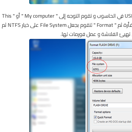
كل ما عليك صديقي هو أن تقوم بإدخال فلاشة الـUSB في الحاسوب و تقوم التوجه إلى " My computer " أو " This
PC " ثم تقف عند الفلاشة و تنقر عليها بالزر الأيمن للفأرة ثم " Format " لتقوم بجعل File System على خيار NTFS ثم