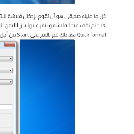
Quick format بعد ذلك قم بالنقر على Start من أجل تهيئ الفلاشة و عمل فورمات لها.