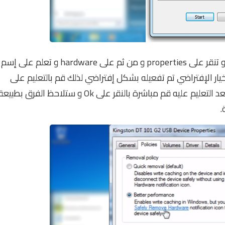
بعد ذلك تقوم بالنقر بالزر الأيمن للفأرة على الفلاشة و تنقر على properties و من ثم على hardware و تعلم على إسم
pro بعد ذلك ستجد أن الخيار الإفتراضي تم تفعيله بشكل إفتراضي لذلك قم بالتعليم على
الخيار الثاني و الذي هو " better performance " و بعد التعليم عليه قم مباشرة بالنقر على Ok و ستلاحظ الفرق بطبيع
.