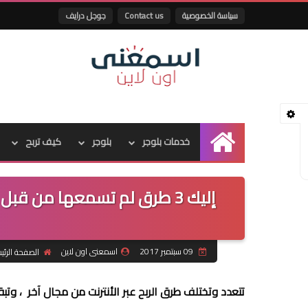
سياسة الخصوصية
Contact us
جوجل درايف
خدمات بلوجر
بلوجر
كيف تربح
الرئيسية
إليك 3 طرق لم تسمعها من قبل
09 سبتمبر 2017
اسمعنى اون لاين
الصفحة الرئي
تتعدد وتختلف طرق الربح عبر الأنترنت من مجال آخر ، وت