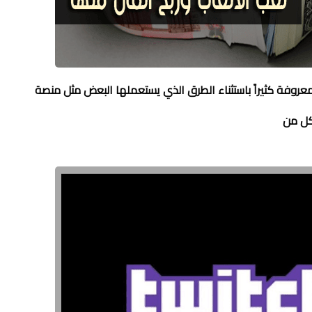
ه التدوينة أردت أن أشاركك 3 طرق غير معروفة كثيراً باستثناء الطرق الذي يستعملها البعض مثل منصة