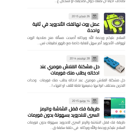
تصادف احيانا ان تمتلك جوال لصديقك او لشخص ع…
26 فبراير 2015
عمل روت لهاتفك الأندرويد في ثانية
واحدة
السلام عليكم ورحمة الله وبركاته أصبحت مسألة منح صلاحية الروت
لهواتف الأندرويد أمر سهل للغاية خاصة مع ظهور تطبيقات تس…
28 نوفمبر 2014
حل مشكلة الفلاش مومري عند
ادخاله يطلب منك فورمات
حل مشكلة الفلاش مومري عند ادخاله يطلب منك فورمات وحدات
التخزين بمختلف انواعها جميعها قابلة للتلف او انتهاء ا…
14 يونيو 2015
طريقة فك قفل الشاشة والرمز
السري للاندرويد بسهولة بدون فورمات
طريقة فك قفل الشاشة والرمز السري للاندرويد بسهولة بدون فورمات
السلام عليكم ورحمة والله وبركاته في حلقة سابقة ق…