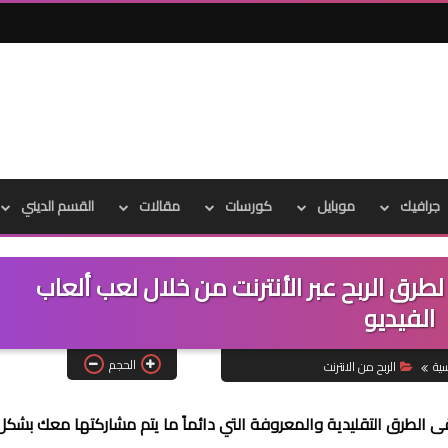
جرافيك
موبايل
كورسات
مقالات
القسم الديني
 لطرق الربح عبر الأنترنت من خلال لعب ألعاب
الفيديو
الحجم
سية
الربح من الانترنت
بقى الطرق التقليدية والمعروفة التي دائماً ما يتم مشاركتها معك بشكل