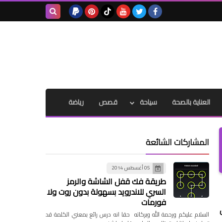
بحث هذه
المدونة
الإلكترونية
العناية بالصحة
سياحة
قصص
رياضة
المشاركات الشائعة
05 أغسطس 2014
طريقة فك قفل الشاشة والرمز
السري للاندرويد بسهولة بدون روت ولا
فورمات
السلام عليكم ورحمة الله وبركاته حقا انه درس رائع بمعني الكلمة قد