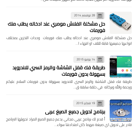
28 نوفمبر 2014
حل مشكلة الفلاش مومري عند ادخاله يطلب منك
فورمات
حل مشكلة الفلاش مومري عند ادخاله يطلب منك فورمات وحدات التخزين بمختلف
انواعها جميعها قابلة للتلف او انتهاء ا…
14 يونيو 2015
طريقة فك قفل الشاشة والرمز السري للاندرويد
بسهولة بدون فورمات
طريقة فك قفل الشاشة والرمز السري للاندرويد بسهولة بدون فورمات السلام عليكم
ورحمة والله وبركاته في حلقة سابقة ق…
19 فبراير 2015
برنامج تحويل جميع الصيغ عربي
أ قدم لك برنامج عربي مجاني يدعم جميع الصيغ المراد تحويلها البرنامج
قادر على تحويل اي صيغة مهما كان امتدادها سواء…