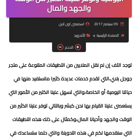
والجهد والمال
جرافيك
09 سبتمبر 2017
اسمعنى اون لاين
موبايل
الصفحة الرئيسية
الأندرويد
كورسات
الحجم
مقالات
توجد الآف إن لم نقل الملايين من التطبيقات المتنوعة على متجر
القسم الديني
جوجل بلاي،التي تقدم خدمات عديدة كثيرا مانستفيد منها في
العناية بالصحة
حياتنا اليومية أو الخاصة،والتي تسهل علينا الكتير من الأمور التي
سياحة
يستعصى علينا القيام بها نحن كبشر وبالتالي توفر علينا الكثير من
قصص
الوقت والجهد وأحيانا المال،وكمثال على ذلك هذه التطبيقات
رياضة
التي سنقدمها لكم في هذه التدوينة والتي حتما ستساعدك في