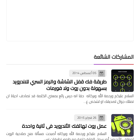
المشاركات الشائعة
05 أغسطس 2014
طريقة فك قفل الشاشة والرمز السري للاندرويد
بسهولة بدون روت ولا فورمات
السلام عليكم ورحمة الله وبركاته حقا انه درس رائع بمعني الكلمة قد تصادف احيانا ان
تمتلك جوال لصديقك او لشخص ع…
26 فبراير 2015
عمل روت لهاتفك الأندرويد في ثانية واحدة
السلام عليكم ورحمة الله وبركاته أصبحت مسألة منح صلاحية الروت
لهواتف الأندرويد أمر سهل للغاية خاصة مع ظهور تطبيقات تس…