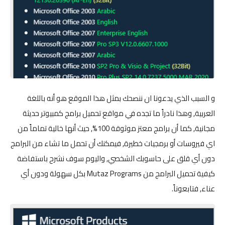
و السبب الذي يدعونا ان ننصحك بمثل هذا الموقع هو أنه باللغة
العربية, وهذا نادراً ما تجده في مواقع تحميل برامج كمبيوتر حديثة
مجانية, كما أن برامج معتز موثوقة 100%, حيث أنها خالية تماماً من
اي فيروسات أو برمجيات خطيرة, فيمكنك أن تحمل ما تشاء من البرامج
دون أي قلق على حاسوبك الشخصي, واليوم سوف نشرح باستفاضة
كيفية تحميل البرامج من Mutaz Programs بكل سهولة ودون أي
عناء, فتابعوناً.