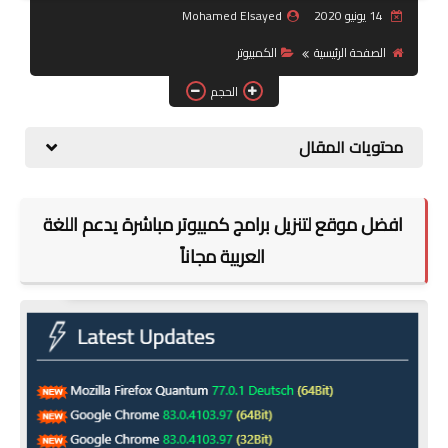
14 يونيو 2020
Mohamed Elsayed
جرافيك
الصفحة الرئيسية
الكمبيوتر
موبايل
الحجم
كورسات
محتويات المقال
مقالات
افضل موقع لتنزيل برامج كمبيوتر مباشرة يدعم اللغة
القسم الديني
العربية مجاناً
العناية بالصحة
سياحة
قصص
رياضة