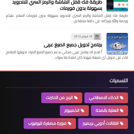
طريقة فك قفل الشاشة والرمز السري للاندرويد
بسهولة بدون فورمات
طريقة فك قفل الشاشة والرمز السري للاندرويد بسهولة بدون فورمات السلام عليكم
ورحمة والله وبركاته في حلقة سابقة ق…
19 فبراير 2015
برنامج تحويل جميع الصيغ عربي
أ قدم لك برنامج عربي مجاني يدعم جميع الصيغ المراد تحويلها البرنامج
قادر على تحويل اي صيغة مهما كان امتدادها سواء…
التسميات
الذكاء الاصطناعي
الربح من الانترنت
العناية بالصحة
الكمبيوتر
انتقالات أدوبي بريميير
صورة مصغرة لليوتيوب