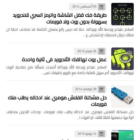
05 أغسطس 2014
طريقة فك قفل الشاشة والرمز السري للاندرويد
بسهولة بدون روت ولا فورمات
السلام عليكم ورحمة الله وبركاته حقا انه درس رائع بمعني الكلمة قد تصادف احيانا ان
تمتلك جوال لصديقك او لشخص ع…
26 فبراير 2015
عمل روت لهاتفك الأندرويد في ثانية واحدة
السلام عليكم ورحمة الله وبركاته أصبحت مسألة منح صلاحية الروت
لهواتف الأندرويد أمر سهل للغاية خاصة مع ظهور تطبيقات تس…
28 نوفمبر 2014
حل مشكلة الفلاش مومري عند ادخاله يطلب منك
فورمات
حل مشكلة الفلاش مومري عند ادخاله يطلب منك فورمات وحدات التخزين بمختلف
انواعها جميعها قابلة للتلف او انتهاء ا…
14 يونيو 2015