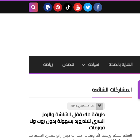
بحث هذه
المدونة
الإلكترونية
العناية بالصحة
سياحة
قصص
رياضة
المشاركات الشائعة
05 أغسطس 2014
طريقة فك قفل الشاشة والرمز
السري للاندرويد بسهولة بدون روت ولا
فورمات
السلام عليكم ورحمة الله وبركاته حقا انه درس رائع بمعني الكلمة قد