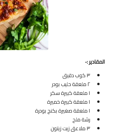
المقادير :-
٣ كوب دقيق
٢ ملعقة حليب بودر
١ ملعقة كبيرة سكر
١ ملعقة كبيرة خميرة
١ ملعقة صغيرة بكنج بودرة
رشة ملح
٣ ملاعق زيت زيتون