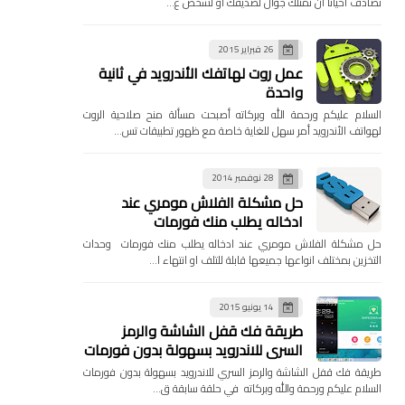
تصادف احيانا ان تمتلك جوال لصديقك او لشخص ع…
26 فبراير 2015
عمل روت لهاتفك الأندرويد في ثانية
واحدة
السلام عليكم ورحمة الله وبركاته أصبحت مسألة منح صلاحية الروت
لهواتف الأندرويد أمر سهل للغاية خاصة مع ظهور تطبيقات تس…
28 نوفمبر 2014
حل مشكلة الفلاش مومري عند
ادخاله يطلب منك فورمات
حل مشكلة الفلاش مومري عند ادخاله يطلب منك فورمات وحدات
التخزين بمختلف انواعها جميعها قابلة للتلف او انتهاء ا…
14 يونيو 2015
طريقة فك قفل الشاشة والرمز
السري للاندرويد بسهولة بدون فورمات
طريقة فك قفل الشاشة والرمز السري للاندرويد بسهولة بدون فورمات
السلام عليكم ورحمة والله وبركاته في حلقة سابقة ق…