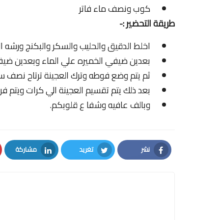
كوب ونصف ماء فاتر
طريقة التحضير :-
اخلط الدقيق والحليب والسكر والبكنج ورشه 
بعدين ضيفي الخميره علي الماء وبعدين ضيفي الزيت وا
ثم يتم وضع فوطه وترك العجينة ترتاح نصف س
بعد ذلك يتم تقسيم العجينة الي كرات ويتم ف
وبالف عافيه وشفا ع قلوبكم.
نشر
تغريد
مشاركة
LinkedIn
Twitter
Facebook