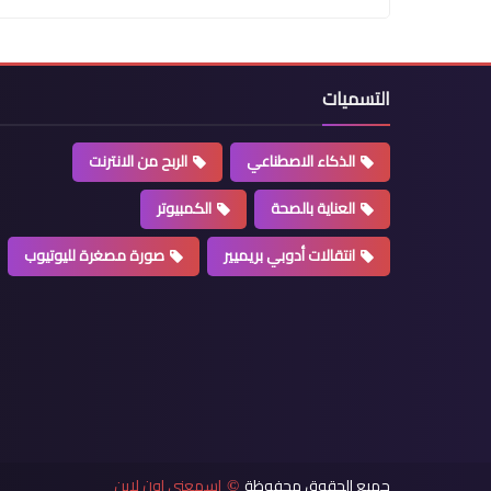
التسميات
الذكاء الاصطناعي
الربح من الانترنت
العناية بالصحة
الكمبيوتر
انتقالات أدوبي بريميير
صورة مصغرة لليوتيوب
جميع الحقوق محفوظة
اسمعني اون لاين
©