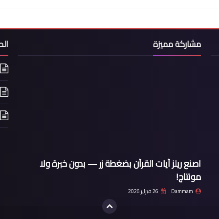
مشاركة مميزة
ال
اصنع ريلز آيات القرآن بضغطة زر — بدون خبرة ولا
مونتاج!
Dammam
26 فبراير 2026